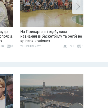
суар.
На Прикарпатті відбулися
опояси,
навчання із баскетболу та регбі на
ю
кріслах колісних
80
0
28 ЛИПНЯ 2026
798
0