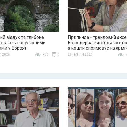
ий віадук та глибоке
Припинда - трендовий аксе
 стають популярними
Волонтерка виготовляє етн
ями у Ворохті
а кошти спрямовує на армі
Я 2026
760
0
29 ЛИПНЯ 2026
7