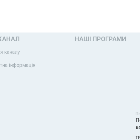
КАНАЛ
НАШІ ПРОГРАМИ
я каналу
тна інформація
П
П
в
т