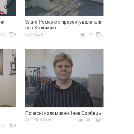
ни
Злата Романюк презентувала кліп
про Коломию
10
0
СЬОГОДНІ
14
0
Почесні коломияни: Інна Оробець
4 СЕРПНЯ 2026
301
0
05
0