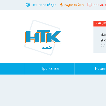
НТК-ПРОВАЙДЕР
РАДІО СЯЙВО
ПРЯМА Т
За
97
9 Л
Про канал
Нови