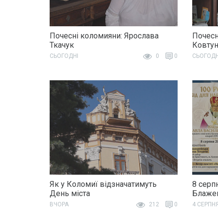
Почесні коломияни: Ярослава
Почесн
Ткачук
Ковту
СЬОГОДНІ
0
0
СЬОГОДН
Як у Коломиї відзначатимуть
8 серп
День міста
Блажен
ВЧОРА
212
0
4 СЕРПН