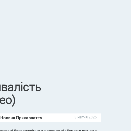
валість
ео)
8 квітня 2026
Новини Прикарпаття