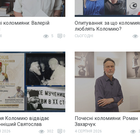
і коломияни: Валерій
Опитування: за що коломия
н
люблять Коломию?
І
5
0
СЬОГОДНІ
ня Коломию відвідає
Почесні коломияни: Роман
ніший Святослав
Захарчук
Я 2026
302
0
4 СЕРПНЯ 2026
3