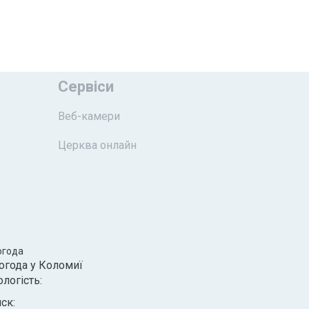
Сервіси
Веб-камери
Церква онлайн
огода
огода у
Коломиї
ологість:
иск: