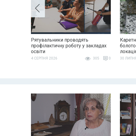
Рятувальники проводять
Каретн
профілактичну роботу у закладах
болото
освіти
локаці
4 СЕРПНЯ 2026
305
0
30 ЛИПН