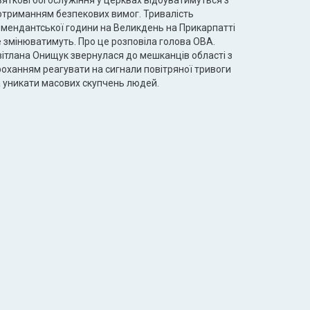
вяткові богослужіння у церквах відбуватимуться з
отриманням безпекових вимог. Тривалість
омендантської години на Великдень на Прикарпатті
е змінюватимуть. Про це розповіла голова ОВА.
вітлана Онищук звернулася до мешканців області з
роханням реагувати на сигнали повітряної тривоги
а уникати масових скупчень людей.