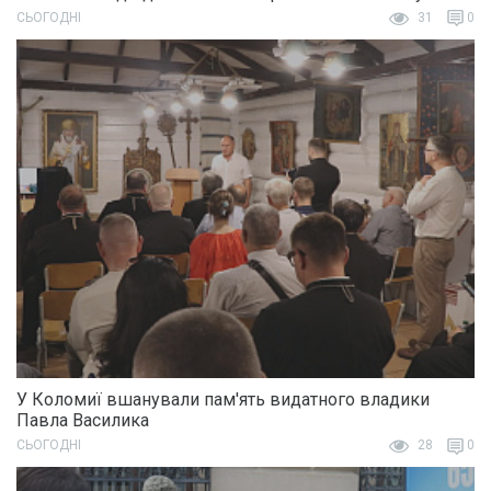
СЬОГОДНІ
31
0
У Коломиї вшанували пам'ять видатного владики
Павла Василика
СЬОГОДНІ
28
0