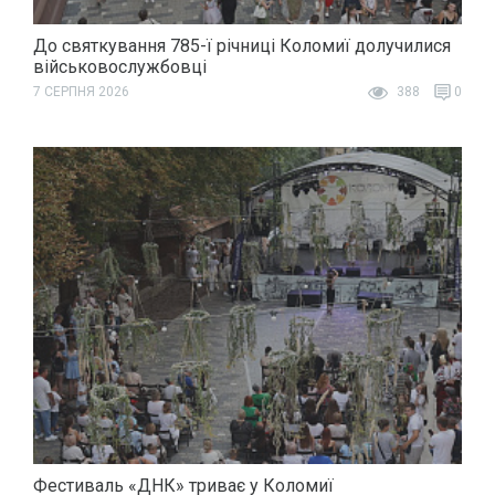
До святкування 785-ї річниці Коломиї долучилися
військовослужбовці
7 СЕРПНЯ 2026
388
0
Фестиваль «ДНК» триває у Коломиї