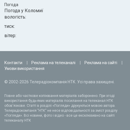
Погода
Погода у
Коломиї
вологість:
тиск:
вітер:
Контакти
Реклама на телеканалі
Реклама на сайті
Умови використання
© 2002-2026 Телерадіокомпанія НТК. Усі права захищені.
Повне або часткове копіювання матеріалів заборонено. При згоді
використання будь-яких матеріалів посилання на телеканал НТК
обов'язкове. Статті в розділі «Погляди» друкуються мовою автора.
Телерадіокомпанія "НТК" не несе відповідальності за зміст розділу
«Погляди». Всі новини, фото і відео - все це ексклюзивно на сайті
телеканалу НТК