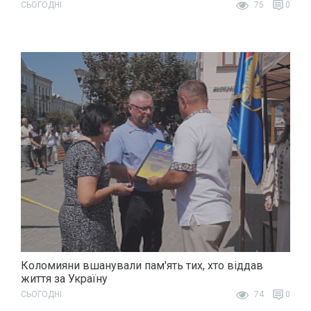
СЬОГОДНІ
75
0
Коломияни вшанували пам'ять тих, хто віддав
життя за Україну
СЬОГОДНІ
74
0