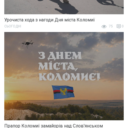
Урочиста хода з нагоди Дня міста Коломиї
СЬОГОДНІ
75
0
Прапор Коломиї замайорів над Слов'янськом