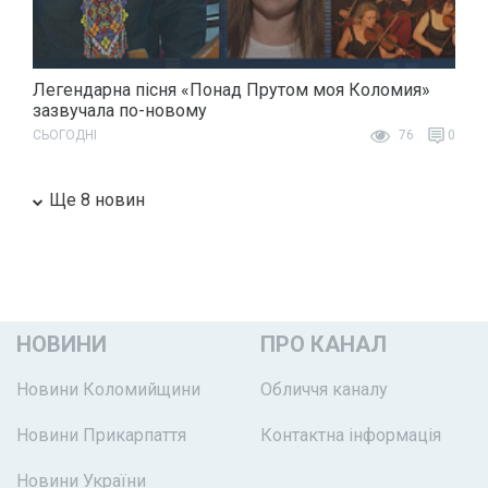
Легендарна пісня «Понад Прутом моя Коломия»
зазвучала по-новому
СЬОГОДНІ
76
0
Ще 8 новин
НОВИНИ
ПРО КАНАЛ
Новини Коломийщини
Обличчя каналу
Новини Прикарпаття
Контактна інформація
Новини України