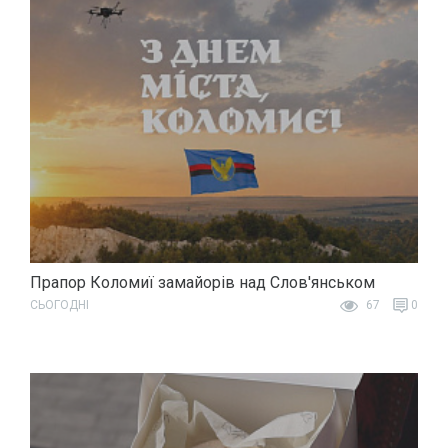
Прапор Коломиї замайорів над Слов'янськом
СЬОГОДНІ
67
0