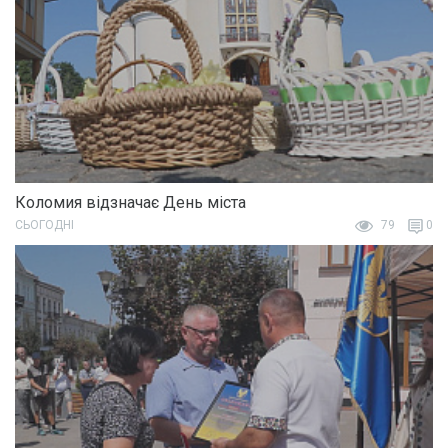
Коломия відзначає День міста
СЬОГОДНІ
79
0