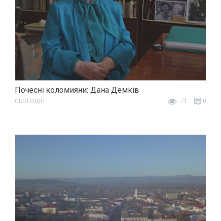
Почесні коломияни: Дана Демків
СЬОГОДНІ
71
0