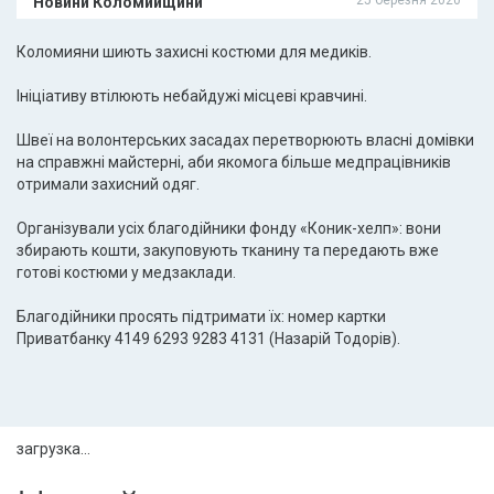
Новини Коломийщини
Коломияни шиють захисні костюми для медиків.
Ініціативу втілюють небайдужі місцеві кравчині.
Швеї на волонтерських засадах перетворюють власні домівки
на справжні майстерні, аби якомога більше медпрацівників
отримали захисний одяг.
Організували усіх благодійники фонду «Коник-хелп»: вони
збирають кошти, закуповують тканину та передають вже
готові костюми у медзаклади.
Благодійники просять підтримати їх: номер картки
Приватбанку 4149 6293 9283 4131 (Назарій Тодорів).
загрузка...