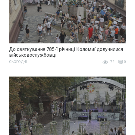
До святкування 785-ї річниці Коломиї долучилися
військовослужбовці
СЬОГОДНІ
72
0