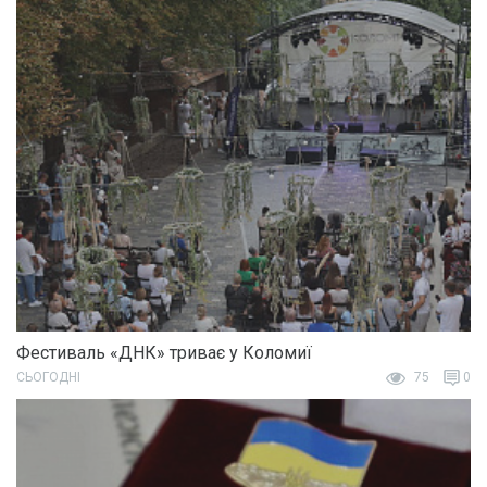
Фестиваль «ДНК» триває у Коломиї
СЬОГОДНІ
75
0