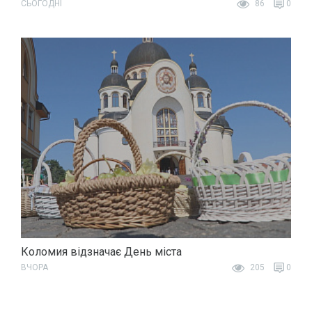
СЬОГОДНІ
86
0
Коломия відзначає День міста
ВЧОРА
205
0