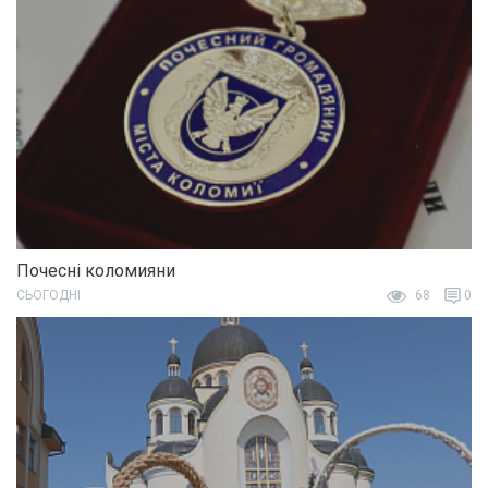
Почесні коломияни
СЬОГОДНІ
68
0