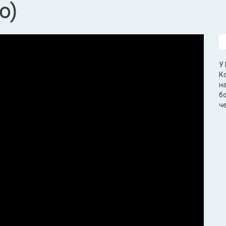
о)
У
К
на
бо
че