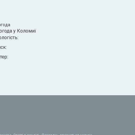
огода
огода у
Коломиї
ологість:
иск:
тер: