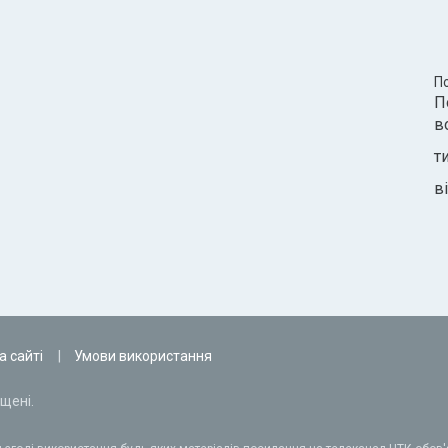
П
П
в
т
ві
а сайті
Умови використання
щені.