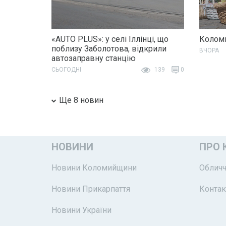
«AUTO PLUS»: у селі Іллінці, що
Коломи
поблизу Заболотова, відкрили
ВЧОРА
автозаправну станцію
СЬОГОДНІ
139
0
Ще 8 новин
НОВИНИ
ПРО 
Новини Коломийщини
Обличч
Новини Прикарпаття
Контак
Новини України