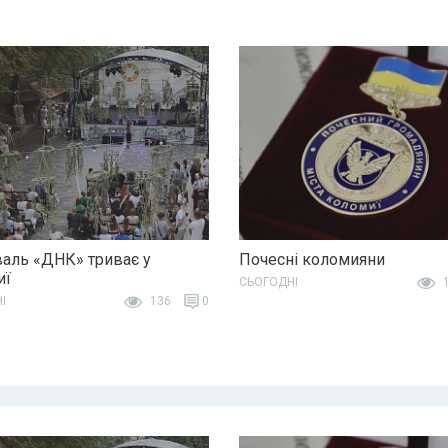
аль «ДНК» триває у
Почесні коломияни
иї
СЬОГОДНІ
1
І
136
0