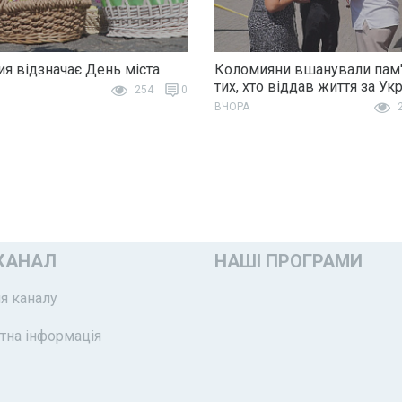
я відзначає День міста
Коломияни вшанували пам'
тих, хто віддав життя за Ук
254
0
ВЧОРА
2
КАНАЛ
НАШІ ПРОГРАМИ
я каналу
тна інформація