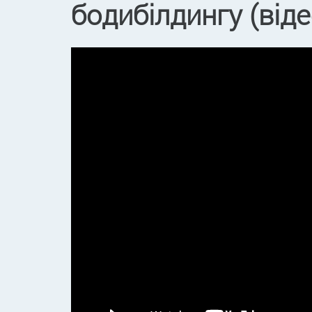
бодибілдингу (віде