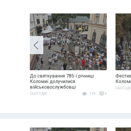
До святкування 785-ї річниці
Фестив
Коломиї долучилися
Колом
військовослужбовці
СЬОГОДН
СЬОГОДНІ
139
0