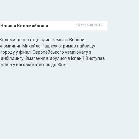
15 травня 2019
Новини Коломийщини
 Коломиї тепер є ще один Чемпіон Європи.
оломиянин Михайло Павлюк отримав найвищу
городу у фіналі Європейського чемпіонату з
дибілдингу. Змагання відбулися в Іспанії. Виступав
мпіон у ваговій категорії до 85 кг.