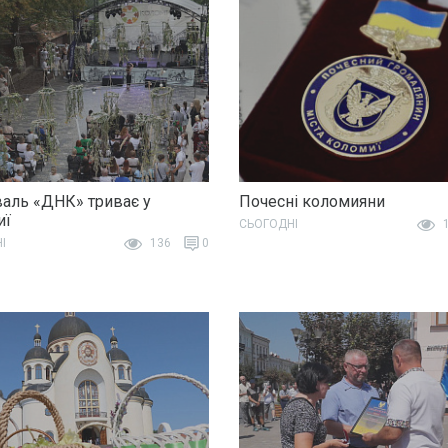
аль «ДНК» триває у
Почесні коломияни
иї
СЬОГОДНІ
1
І
136
0