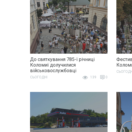
До святкування 785-ї річниці
Фестив
Коломиї долучилися
Колом
військовослужбовці
СЬОГОДН
СЬОГОДНІ
139
0