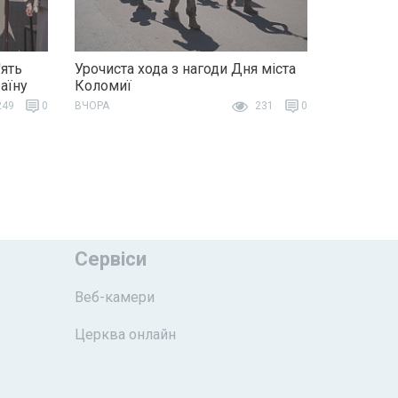
ять
Урочиста хода з нагоди Дня міста
раїну
Коломиї
49
0
ВЧОРА
231
0
Сервіси
Веб-камери
Церква онлайн