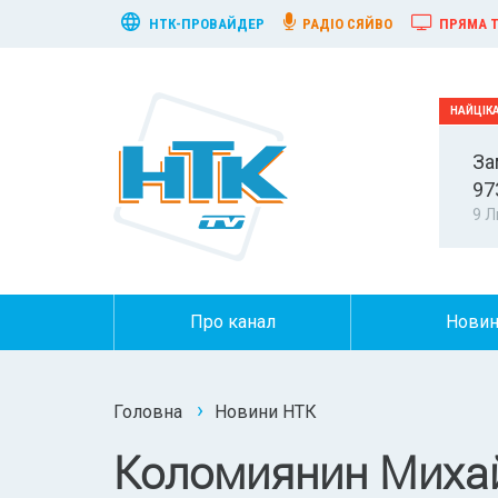
НТК-ПРОВАЙДЕР
РАДІО СЯЙВО
ПРЯМА Т
За
97
9 Л
Про канал
Нови
Головна
Новини НТК
Коломиянин Михай