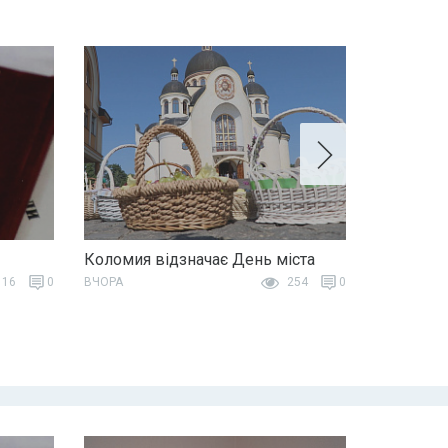
Коломия відзначає День міста
16
0
ВЧОРА
254
0