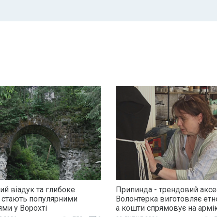
ий віадук та глибоке
Припинда - трендовий аксе
 стають популярними
Волонтерка виготовляє етн
ями у Ворохті
а кошти спрямовує на армі