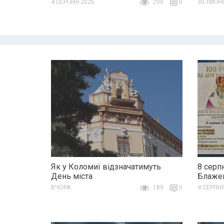
4 СЕРПНЯ 2026
290
0
30 ЛИПН
Як у Коломиї відзначатимуть
8 серп
День міста
Блажен
ВЧОРА
189
0
4 СЕРПН