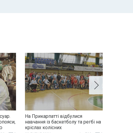
суар.
На Прикарпатті відбулися
опояси,
навчання із баскетболу та регбі на
ю
кріслах колісних