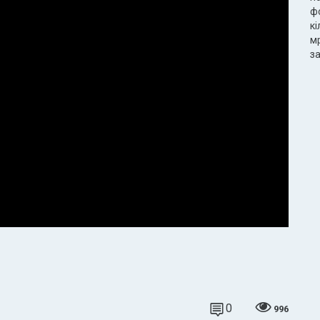
ф
к
м
з
0
996