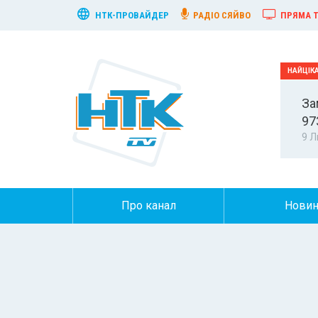
НТК-ПРОВАЙДЕР
РАДІО СЯЙВО
ПРЯМА Т
За
97
9 Л
Про канал
Нови