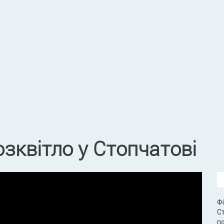
зквітло у Стопчатові
Фі
Ст
п