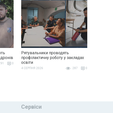
ють
Рятувальники проводять
 дронів
профілактичну роботу у закладах
освіти
91
0
4 СЕРПНЯ 2026
287
0
Сервіси