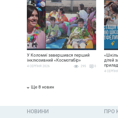
У Коломиї завершився перший
«Шкіль
інклюзивний «Космотабір»
дітей 
прила
4 СЕРПНЯ 2026
295
0
4 СЕРПН
Ще 8 новин
НОВИНИ
ПРО 