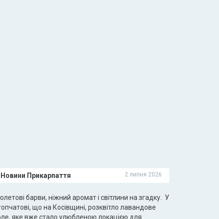
2 липня 2026
Новини Прикарпаття
олетові барви, ніжний аромат і світлини на згадку. У
опчатові, що на Косівщині, розквітло лавандове
оле, яке вже стало улюбленою локацією для