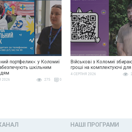
ний портфелик»: у Коломиї
Військові з Коломиї збира
забезпечують шкільним
гроші на комплектуючі для
ддям
4 СЕРПНЯ 2026
2
Я 2026
275
0
КАНАЛ
НАШІ ПРОГРАМИ