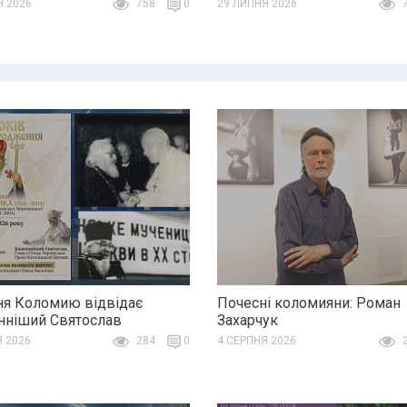
Я 2026
758
0
29 ЛИПНЯ 2026
7
ня Коломию відвідає
Почесні коломияни: Роман
ніший Святослав
Захарчук
Я 2026
284
0
4 СЕРПНЯ 2026
2