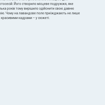
отосесій. Його створило місцеве подружжя, яке
ілька років тому вирішило здійснити свою давню
рію. Чому на лавандове поле приїжджають не лише
а красивими кадрами – у сюжеті.