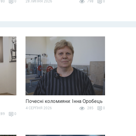
80
0
28 ЛИПНЯ 2026
798
0
Почесні коломияни: Інна Оробець
4 СЕРПНЯ 2026
285
0
89
0