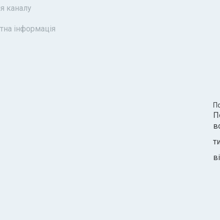
я каналу
тна інформація
П
П
в
т
ві