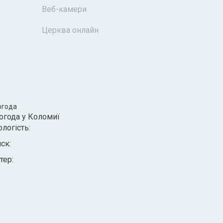
Веб-камери
Церква онлайн
огода
огода у
Коломиї
ологість:
иск:
тер: