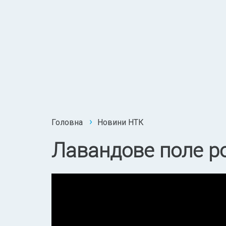
Головна
Новини НТК
Лавандове поле ро