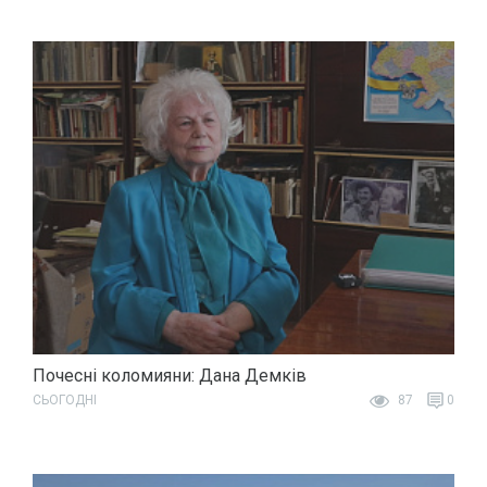
Почесні коломияни: Дана Демків
СЬОГОДНІ
87
0