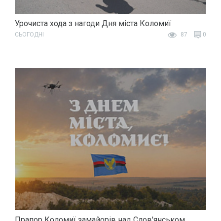
Урочиста хода з нагоди Дня міста Коломиї
СЬОГОДНІ
87
0
Прапор Коломиї замайорів над Слов'янськом