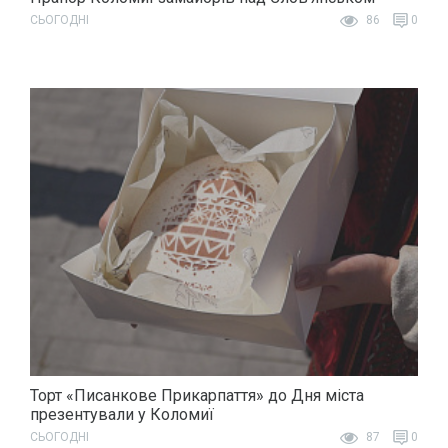
СЬОГОДНІ
86
0
Торт «Писанкове Прикарпаття» до Дня міста
презентували у Коломиї
СЬОГОДНІ
87
0