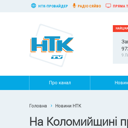
НТК-ПРОВАЙДЕР
РАДІО СЯЙВО
ПРЯМА Т
За
97
9 Л
Про канал
Нови
Головна
Новини НТК
На Коломийщині п