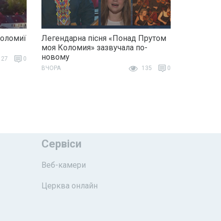
Коломиї
Легендарна пісня «Понад Прутом
моя Коломия» зазвучала по-
новому
27
0
ВЧОРА
135
0
Сервіси
Веб-камери
Церква онлайн