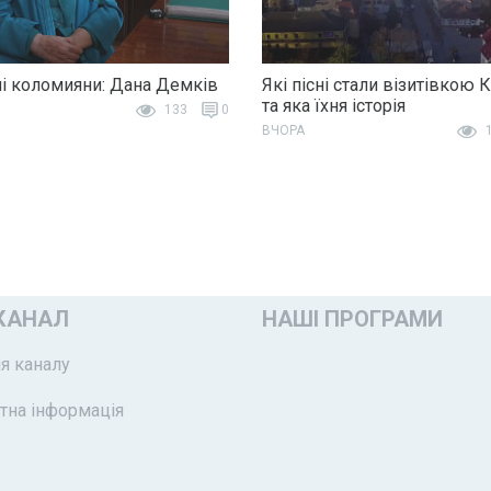
і коломияни: Дана Демків
Які пісні стали візитівкою 
та яка їхня історія
133
0
ВЧОРА
1
КАНАЛ
НАШІ ПРОГРАМИ
я каналу
тна інформація