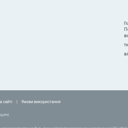
П
П
в
т
ві
а сайті
Умови використання
щені.