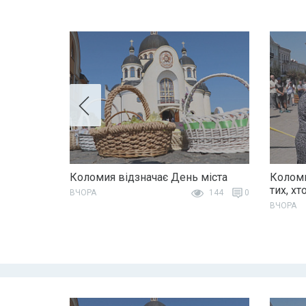
Коломия відзначає День міста
Коломи
тих, хт
ВЧОРА
144
0
ВЧОРА