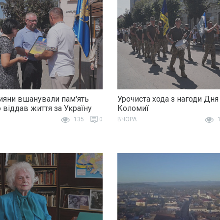
яни вшанували пам'ять
Урочиста хода з нагоди Дня
о віддав життя за Україну
Коломиї
135
0
ВЧОРА
1