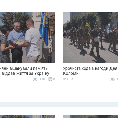
яни вшанували пам'ять
Урочиста хода з нагоди Дня
о віддав життя за Україну
Коломиї
140
0
ВЧОРА
1