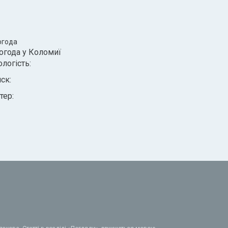
огода
огода у
Коломиї
ологість:
иск:
тер: