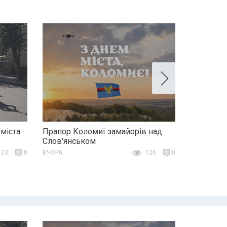
 міста
Прапор Коломиї замайорів над
Слов'янськом
23
0
ВЧОРА
126
0