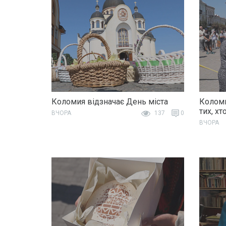
Коломия відзначає День міста
Коломи
тих, хт
ВЧОРА
137
0
ВЧОРА