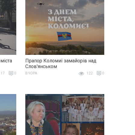
 міста
Прапор Коломиї замайорів над
Слов'янськом
17
0
ВЧОРА
122
0