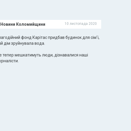
10 листопада 2020
Новини Коломийщини
агодійний фонд Карітас придбав будинок для сім'ї,
й дім зруйнувала вода.
е тепер мешкатимуть люди, дізнавалися наші
урналісти.