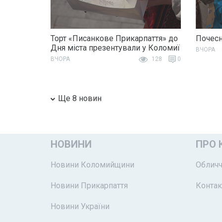
Торт «Писанкове Прикарпаття» до
Почесн
Дня міста презентували у Коломиї
ВЧОРА
ВЧОРА
128
0
Ще 8 новин
НОВИНИ
ПРО 
Новини Коломийщини
Обличч
Новини Прикарпаття
Контак
Новини України