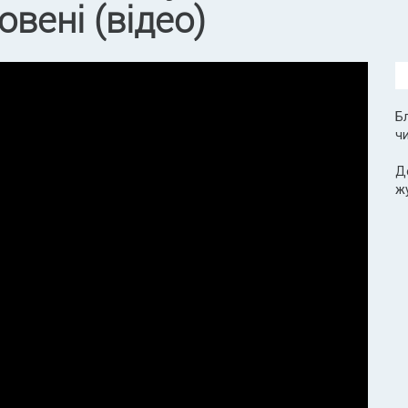
вені (відео)
Бл
чи
Д
ж