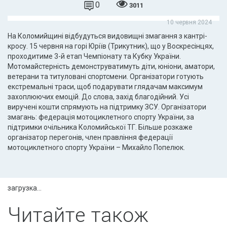
0
3011
10 червня 2024
На Коломийщині відбудуться видовищні змагання з кантрі-
кросу. 15 червня на горі Юріїв (Трикутник), що у Воскресінцях,
проходитиме 3-й етап Чемпіонату та Кубку України.
Мотомайстерність демонструватимуть діти, юніони, аматори,
ветерани та титуловані спортсмени. Організатори готують
екстремальні траси, щоб подарувати глядачам максимум
захоплюючих емоцій. До слова, захід благодійний. Усі
виручені кошти спрямують на підтримку ЗСУ. Організатори
змагань: федерація мотоциклетного спорту України, за
підтримки очільника Коломийської ТГ. Більше розкаже
організатор перегонів, член правління федерації
мотоциклетного спорту України – Михайло Попелюк.
загрузка...
Читайте також