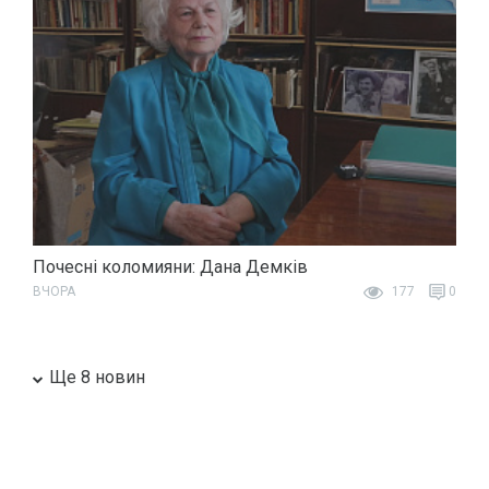
Почесні коломияни: Дана Демків
ВЧОРА
177
0
Ще 8 новин