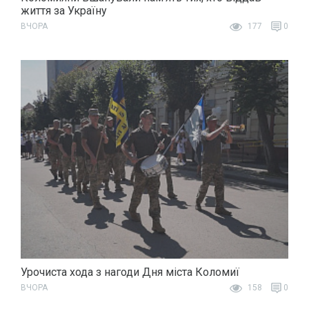
життя за Україну
ВЧОРА
177
0
Урочиста хода з нагоди Дня міста Коломиї
ВЧОРА
158
0