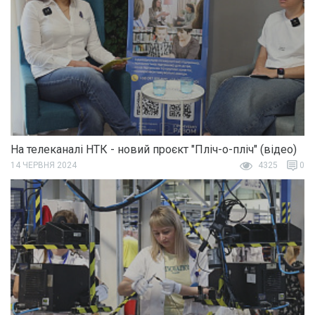
На телеканалі НТК - новий проєкт "Пліч-о-пліч" (відео)
14 ЧЕРВНЯ 2024
4325
0