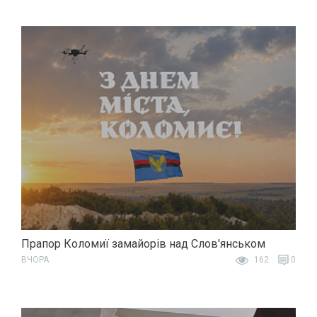
Прапор Коломиї замайорів над Слов'янськом
ВЧОРА
162
0