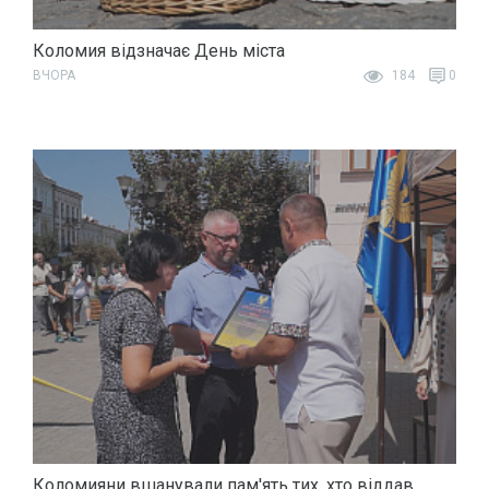
Коломия відзначає День міста
ВЧОРА
184
0
Коломияни вшанували пам'ять тих, хто віддав