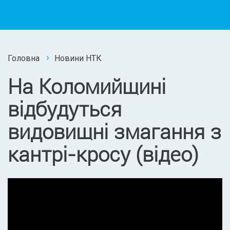
Головна
Новини НТК
На Коломийщині
відбудуться
видовищні змагання з
кантрі-кросу (відео)