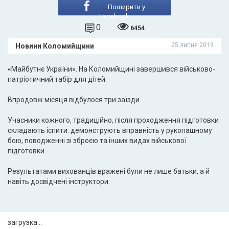
Поширити у
Facebook
0
6454
25 липня 2019
Новини Коломийщини
«Майбутнє України». На Коломийщині завершився військово-
патріотичний табір для дітей.
Впродовж місяця відбулося три заїзди.
Учасники кожного, традиційно, після проходження підготовки
складають іспити: демонструють вправність у рукопашному
бою, поводженні зі зброєю та інших видах військової
підготовки.
Результатами вихованців вражені були не лише батьки, а й
навіть досвідчені інструктори.
загрузка...