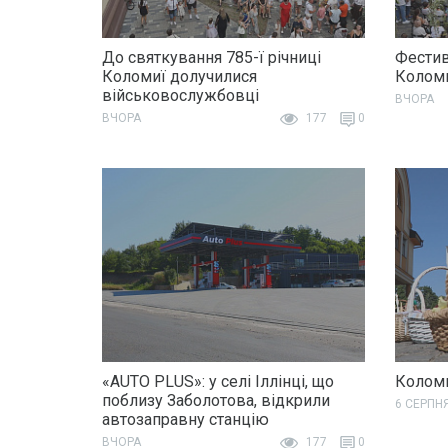
До святкування 785-ї річниці
Фестив
Коломиї долучилися
Колом
військовослужбовці
ВЧОРА
ВЧОРА
177
0
«AUTO PLUS»: у селі Іллінці, що
Коломи
поблизу Заболотова, відкрили
6 СЕРПН
автозаправну станцію
ВЧОРА
177
0