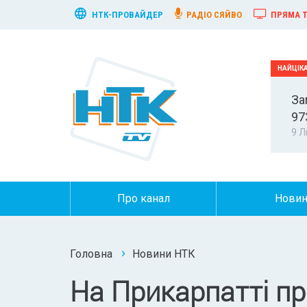
НТК-ПРОВАЙДЕР
РАДІО СЯЙВО
ПРЯМА Т
За
97
9 Л
Про канал
Нови
Головна
Новини НТК
На Прикарпатті п