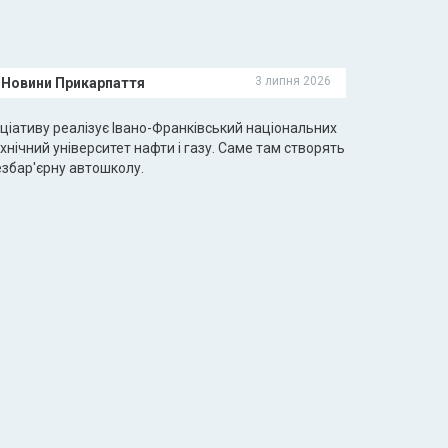
3 липня 2026
Новини Прикарпаття
іціативу реалізує Івано-Франківський національних
хнічний університет нафти і газу. Саме там створять
езбар'єрну автошколу.