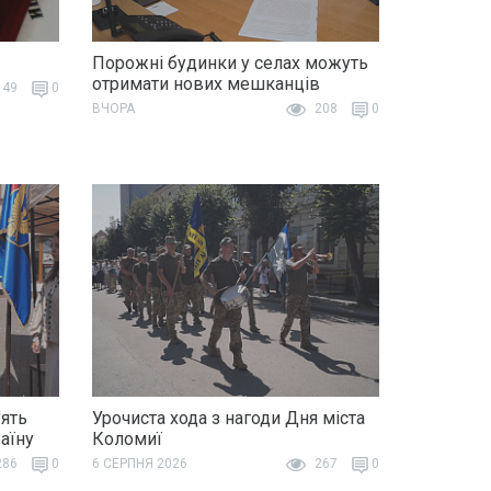
Порожні будинки у селах можуть
отримати нових мешканців
49
0
ВЧОРА
208
0
ять
Урочиста хода з нагоди Дня міста
раїну
Коломиї
86
0
6 СЕРПНЯ 2026
267
0