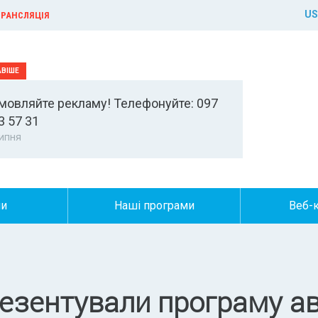
US
РАНСЛЯЦІЯ
мовляйте рекламу! Телефонуйте: 097
3 57 31
ипня
ни
Наші програми
Веб-
резентували програму а