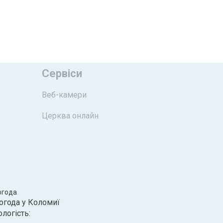
Сервіси
Веб-камери
Церква онлайн
огода
огода у
Коломиї
ологість: