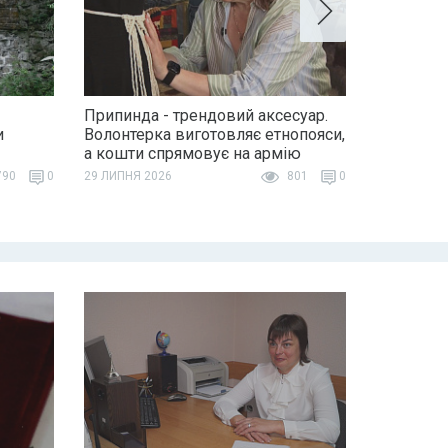
Припинда - трендовий аксесуар.
и
Волонтерка виготовляє етнопояси,
а кошти спрямовує на армію
90
0
29 ЛИПНЯ 2026
801
0