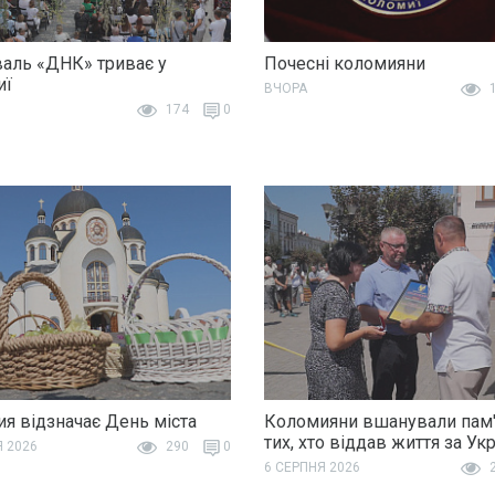
аль «ДНК» триває у
Почесні коломияни
иї
ВЧОРА
1
174
0
я відзначає День міста
Коломияни вшанували пам'
тих, хто віддав життя за Ук
Я 2026
290
0
6 СЕРПНЯ 2026
2