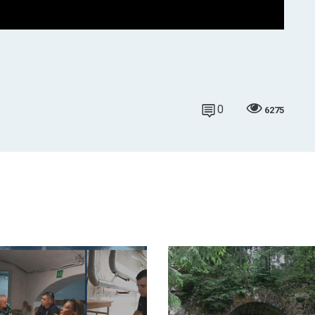
0
6275