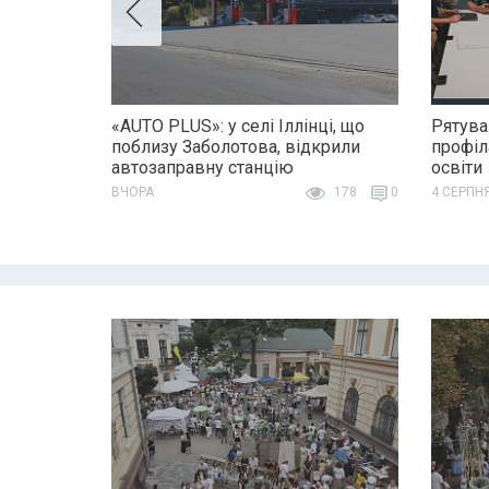
«AUTO PLUS»: у селі Іллінці, що
Рятува
поблизу Заболотова, відкрили
профіл
автозаправну станцію
освіти
ВЧОРА
178
0
4 СЕРПН