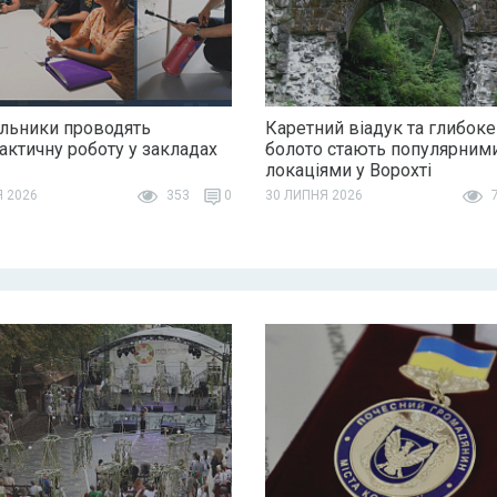
льники проводять
Каретний віадук та глибоке
актичну роботу у закладах
болото стають популярним
локаціями у Ворохті
Я 2026
353
0
30 ЛИПНЯ 2026
7