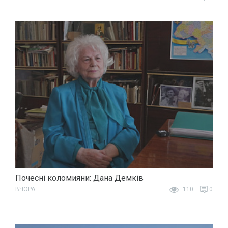
Почесні коломияни: Дана Демків
ВЧОРА
110
0