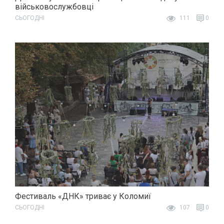
військовослужбовці
СЬОГОДНІ
111
0
Фестиваль «ДНК» триває у Коломиї
СЬОГОДНІ
107
0