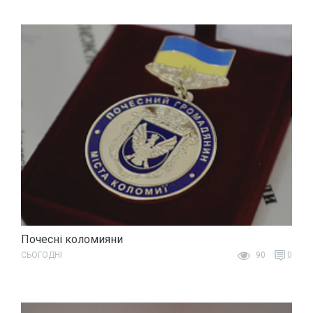
Почесні коломияни
СЬОГОДНІ
90
0