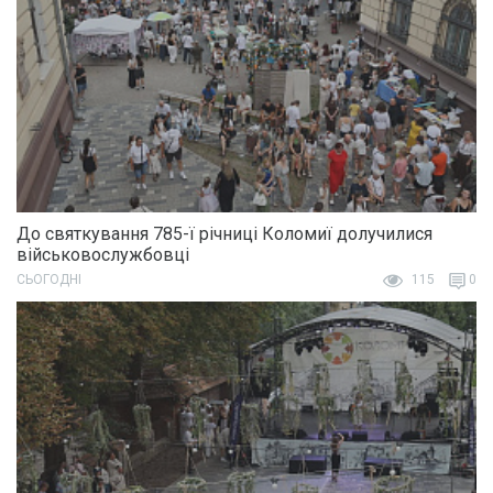
До святкування 785-ї річниці Коломиї долучилися
військовослужбовці
СЬОГОДНІ
115
0