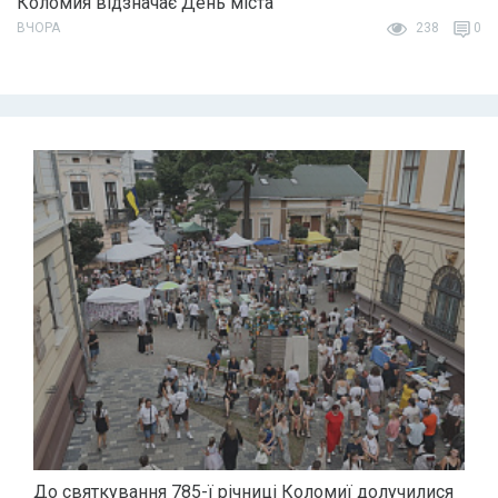
Коломия відзначає День міста
ВЧОРА
238
0
До святкування 785-ї річниці Коломиї долучилися