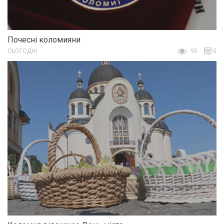
Почесні коломияни
СЬОГОДНІ
95
0