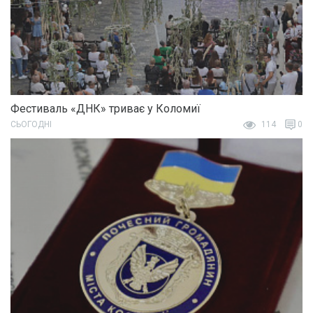
Фестиваль «ДНК» триває у Коломиї
СЬОГОДНІ
114
0