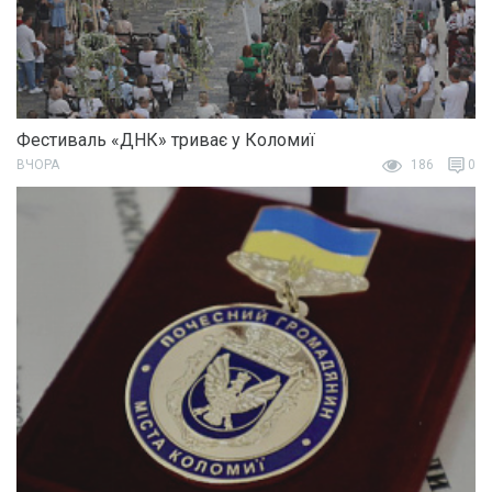
Фестиваль «ДНК» триває у Коломиї
ВЧОРА
186
0