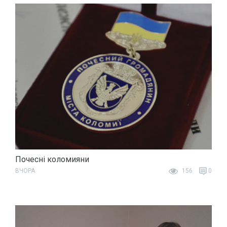
Почесні коломияни
ВЧОРА
156
0