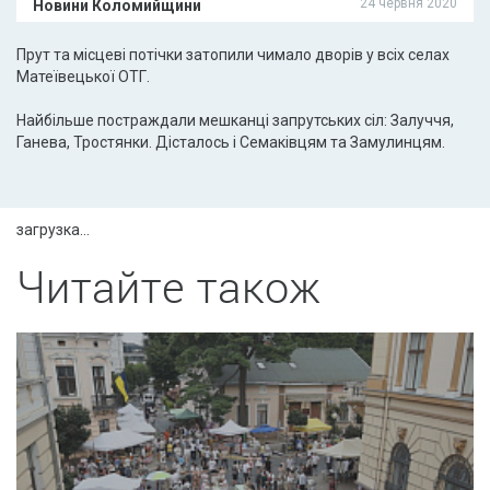
24 червня 2020
Новини Коломийщини
Прут та місцеві потічки затопили чимало дворів у всіх селах
Матеївецької ОТГ.
Найбільше постраждали мешканці запрутських сіл: Залуччя,
Ганева, Тростянки. Дісталось і Семаківцям та Замулинцям.
загрузка...
Читайте також