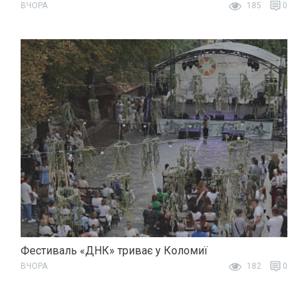
ВЧОРА
185
0
Фестиваль «ДНК» триває у Коломиї
ВЧОРА
182
0