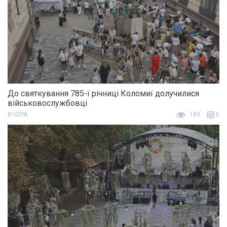
До святкування 785-ї річниці Коломиї долучилися
військовослужбовці
ВЧОРА
189
0