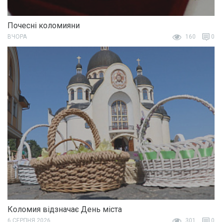
Почесні коломияни
ВЧОРА
160
0
Коломия відзначає День міста
6 СЕРПНЯ 2026
301
0