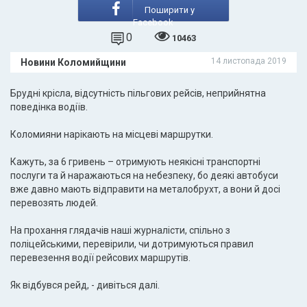
Поширити у
Facebook
0
10463
14 листопада 2019
Новини Коломийщини
Брудні крісла, відсутність пільгових рейсів, неприйнятна
поведінка водіїв.
Коломияни нарікають на місцеві маршрутки.
Кажуть, за 6 гривень – отримують неякісні транспортні
послуги та й наражаються на небезпеку, бо деякі автобуси
вже давно мають відправити на металобрухт, а вони й досі
перевозять людей.
На прохання глядачів наші журналісти, спільно з
поліцейськими, перевірили, чи дотримуються правил
перевезення водії рейсових маршрутів.
Як відбувся рейд, - дивіться далі.