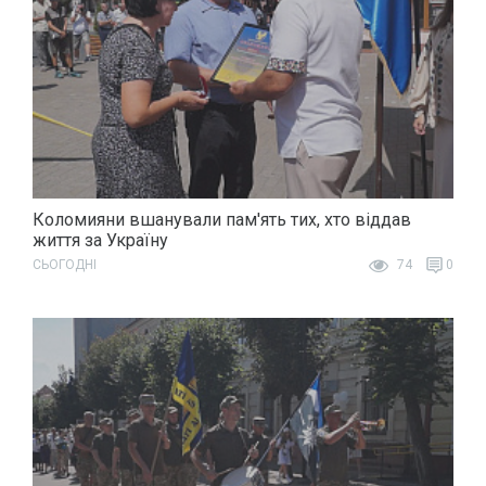
Коломияни вшанували пам'ять тих, хто віддав
життя за Україну
СЬОГОДНІ
74
0