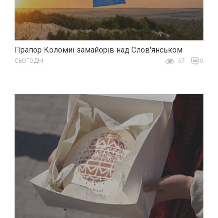
Прапор Коломиї замайорів над Слов'янськом
СЬОГОДНІ
67
0