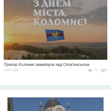
Прапор Коломиї замайорів над Слов'янськом
СЬОГОДНІ
72
0