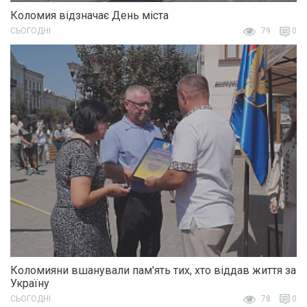
Коломия відзначає День міста
СЬОГОДНІ
79
0
Коломияни вшанували пам'ять тих, хто віддав життя за
Україну
СЬОГОДНІ
78
0