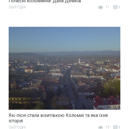
Почесні коломияни: Дана Демків
СЬОГОДНІ
71
0
Які пісні стали візитівкою Коломиї та яка їхня
історія
СЬОГОДНІ
73
0