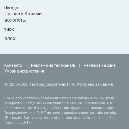
Погода
Погода у
Коломиї
вологість:
тиск:
вітер:
Контакти
Реклама на телеканалі
Реклама на сайті
Умови використання
© 2002-2026 Телерадіокомпанія НТК. Усі права захищені.
Повне або часткове копіювання матеріалів заборонено. При згоді
використання будь-яких матеріалів посилання на телеканал НТК
обов'язкове. Статті в розділі «Погляди» друкуються мовою автора.
Телерадіокомпанія "НТК" не несе відповідальності за зміст розділу
«Погляди». Всі новини, фото і відео - все це ексклюзивно на сайті
телеканалу НТК