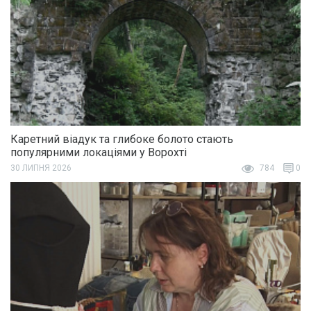
Каретний віадук та глибоке болото стають
популярними локаціями у Ворохті
30 ЛИПНЯ 2026
784
0