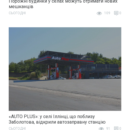
Порожні будинки у селах можуть отримати нових
мешканців
СЬОГОДНІ
109
0
«AUTO PLUS»: у селі Іллінці, що поблизу
Заболотова, відкрили автозаправну станцію
СЬОГОДНІ
91
0