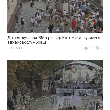
До святкування 785-ї річниці Коломиї долучилися
військовослужбовці
СЬОГОДНІ
83
0