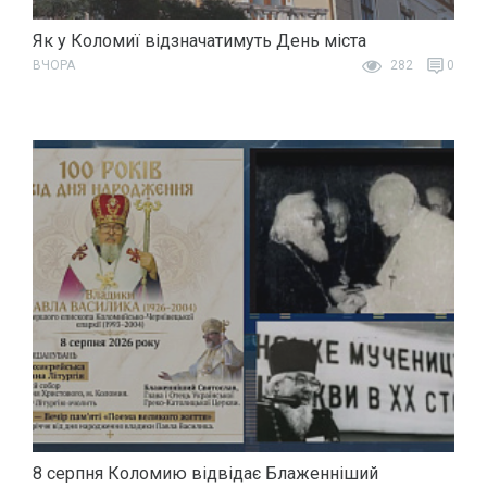
Як у Коломиї відзначатимуть День міста
ВЧОРА
282
0
8 серпня Коломию відвідає Блаженніший