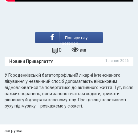
Поширити у
Facebook
0
840
1 липня 2026
Новини Прикарпаття
У Городенківській багатопрофільній лікарні інтенсивного
лікування у незвичний спосіб допомагають військовим
відновлюватися та повертатися до активного життя. Тут, після
важких поранень, вони заново вчаться ходити, тримати
рівновагу й довіряти власному тілу. Про цілющі властивості
руху під музику – розкажемо у сюжеті.
загрузка...