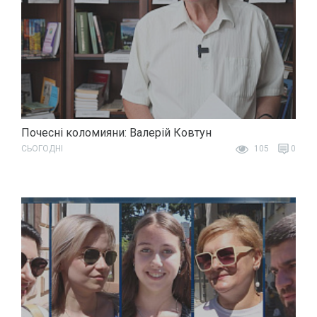
Почесні коломияни: Валерій Ковтун
СЬОГОДНІ
105
0