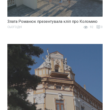
Злата Романюк презентувала кліп про Коломию
СЬОГОДНІ
92
0