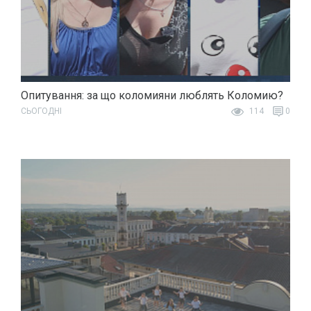
Опитування: за що коломияни люблять Коломию?
СЬОГОДНІ
114
0