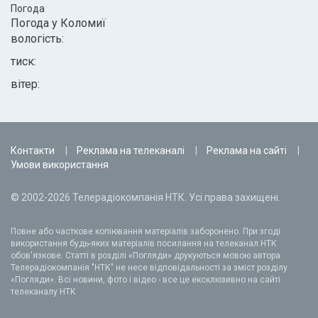
Погода
Погода у
Коломиї
вологість:
тиск:
вітер:
Контакти
Реклама на телеканалі
Реклама на сайті
Умови використання
© 2002-2026 Телерадіокомпанія НТК. Усі права захищені.
Повне або часткове копіювання матеріалів заборонено. При згоді
використання будь-яких матеріалів посилання на телеканал НТК
обов'язкове. Статті в розділі «Погляди» друкуються мовою автора.
Телерадіокомпанія "НТК" не несе відповідальності за зміст розділу
«Погляди». Всі новини, фото і відео - все це ексклюзивно на сайті
телеканалу НТК