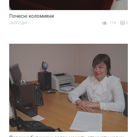
Почесні коломияни
СЬОГОДНІ
116
0