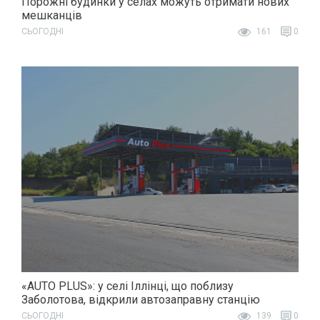
Порожні будинки у селах можуть отримати нових
мешканців
СЬОГОДНІ
161
0
«AUTO PLUS»: у селі Іллінці, що поблизу
Заболотова, відкрили автозаправну станцію
СЬОГОДНІ
139
0