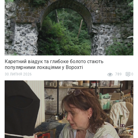
Каретний віадук та глибоке болото стають
популярними локаціями у Ворохті
30 ЛИПНЯ 2026
789
0