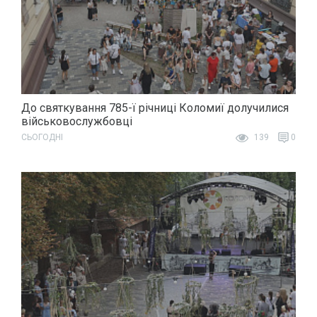
До святкування 785-ї річниці Коломиї долучилися
військовослужбовці
СЬОГОДНІ
139
0