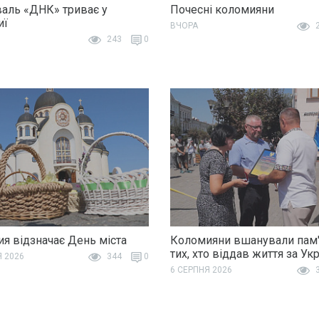
аль «ДНК» триває у
Почесні коломияни
иї
ВЧОРА
2
243
0
я відзначає День міста
Коломияни вшанували пам'
тих, хто віддав життя за Ук
Я 2026
344
0
6 СЕРПНЯ 2026
3