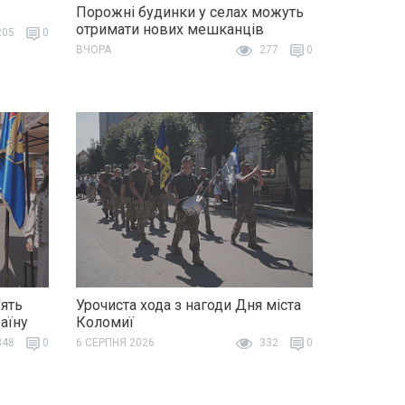
Порожні будинки у селах можуть
отримати нових мешканців
05
0
ВЧОРА
277
0
ять
Урочиста хода з нагоди Дня міста
раїну
Коломиї
48
0
6 СЕРПНЯ 2026
332
0