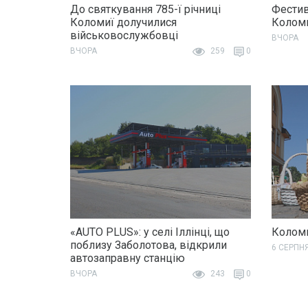
До святкування 785-ї річниці
Фестив
Коломиї долучилися
Колом
військовослужбовці
ВЧОРА
ВЧОРА
259
0
«AUTO PLUS»: у селі Іллінці, що
Коломи
поблизу Заболотова, відкрили
6 СЕРПН
автозаправну станцію
ВЧОРА
243
0