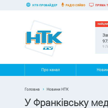
НТК-ПРОВАЙДЕР
РАДІО СЯЙВО
ПРЯМА Т
За
97
9 Л
Про канал
Нови
Головна
Новини НТК
У Франківську мед