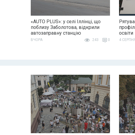
«AUTO PLUS»: у селі Іллінці, що
Рятува
поблизу Заболотова, відкрили
профіл
автозаправну станцію
освіти
ВЧОРА
243
0
4 СЕРПН