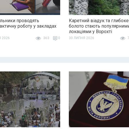
льники проводять
Каретний віадук та глибоке
актичну роботу у закладах
болото стають популярним
локаціями у Ворохті
Я 2026
363
0
30 ЛИПНЯ 2026
7