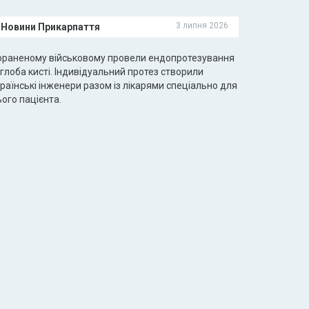
3 липня 2026
Новини Прикарпаття
ораненому військовому провели ендопротезування
глоба кисті. Індивідуальний протез створили
раїнські інженери разом із лікарями спеціально для
ого пацієнта.