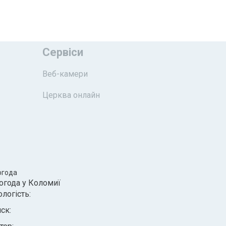
Сервіси
Веб-камери
Церква онлайн
огода
огода у
Коломиї
ологість:
иск: