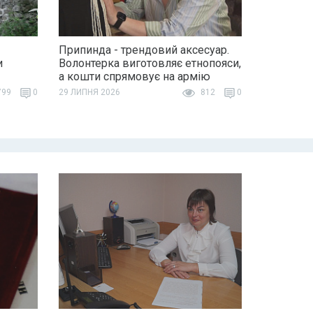
Припинда - трендовий аксесуар.
и
Волонтерка виготовляє етнопояси,
а кошти спрямовує на армію
99
0
29 ЛИПНЯ 2026
812
0