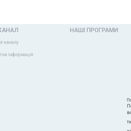
КАНАЛ
НАШІ ПРОГРАМИ
я каналу
тна інформація
П
П
в
т