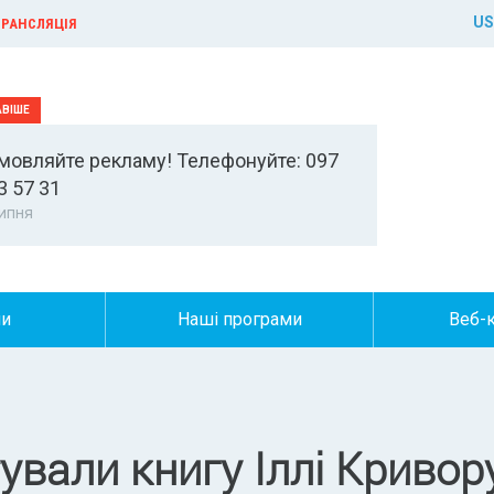
US
РАНСЛЯЦІЯ
мовляйте рекламу! Телефонуйте: 097
3 57 31
ипня
ни
Наші програми
Веб-
ували книгу Іллі Кривор