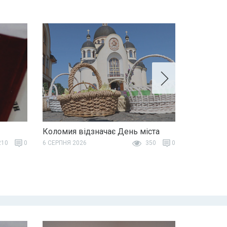
Коломия відзначає День міста
10
0
6 СЕРПНЯ 2026
350
0