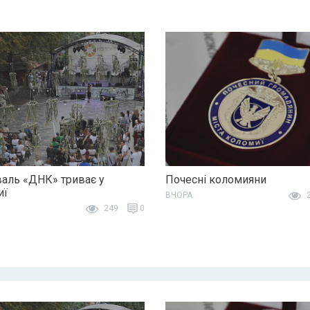
аль «ДНК» триває у
Почесні коломияни
иї
ВЧОРА
2
249
0