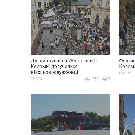
До святкування 785-ї річниці
Фестив
Коломиї долучилися
Колом
військовослужбовці
ВЧОРА
ВЧОРА
268
0