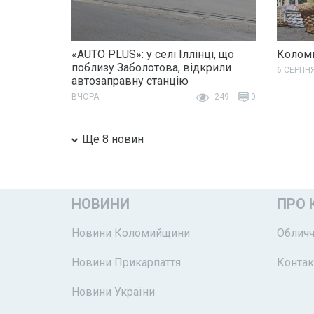
«AUTO PLUS»: у селі Іллінці, що
Коломи
поблизу Заболотова, відкрили
6 СЕРПН
автозаправну станцію
ВЧОРА
249
0
Ще 8 новин
НОВИНИ
ПРО 
Новини Коломийщини
Обличч
Новини Прикарпаття
Контак
Новини України