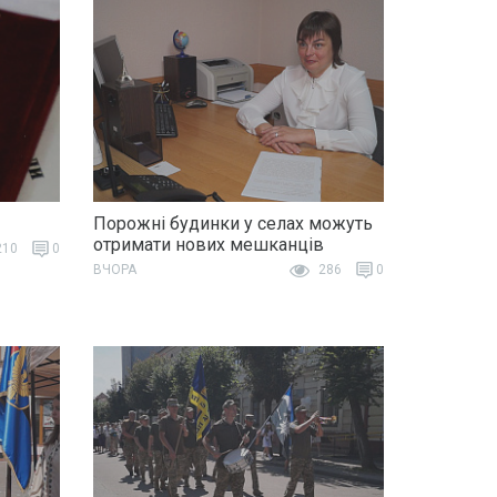
Порожні будинки у селах можуть
отримати нових мешканців
10
0
ВЧОРА
286
0