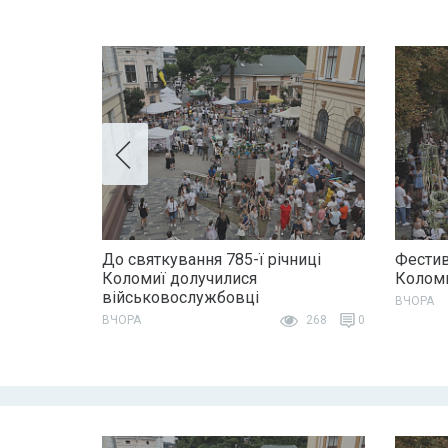
До святкування 785-ї річниці
Фестив
Коломиї долучилися
Колом
військовослужбовці
ВЧОРА
ВЧОРА
268
0