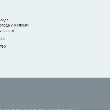
огода
огода у
Коломиї
ологість:
иск:
тер: