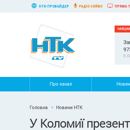
НТК-ПРОВАЙДЕР
РАДІО СЯЙВО
ПРЯМА Т
За
97
9 Л
Про канал
Нови
Головна
Новини НТК
У Коломиї презент