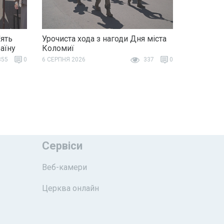
ять
Урочиста хода з нагоди Дня міста
раїну
Коломиї
55
0
6 СЕРПНЯ 2026
337
0
Сервіси
Веб-камери
Церква онлайн