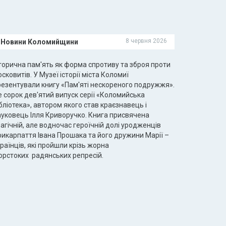
8 червня 2026
Новини Коломийщини
сторична пам'ять як форма спротиву та зброя проти
сковитів. У Музеї історії міста Коломиї
резентували книгу «Пам'яті нескореного подружжя».
 сорок дев'ятий випуск серії «Коломийська
бліотека», автором якого став краєзнавець і
ауковець Ілля Криворучко. Книга присвячена
агічній, але водночас героїчній долі уродженців
рикарпаття Івана Прошака та його дружини Марії –
раїнців, які пройшли крізь жорна
орстоких радянських репресій.