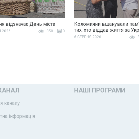
я відзначає День міста
Коломияни вшанували пам'
тих, хто віддав життя за Ук
Я 2026
350
0
6 СЕРПНЯ 2026
3
КАНАЛ
НАШІ ПРОГРАМИ
я каналу
тна інформація