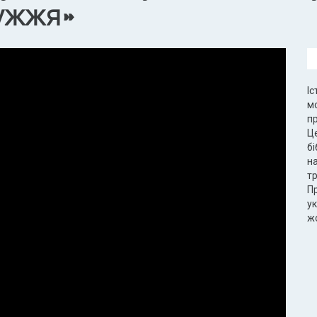
ужжя»
І
мо
п
Це
бі
н
тр
П
ук
ж