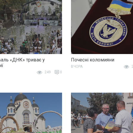
аль «ДНК» триває у
Почесні коломияни
иї
ВЧОРА
2
249
0