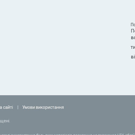
П
П
в
т
ві
а сайті
Умови використання
щені.