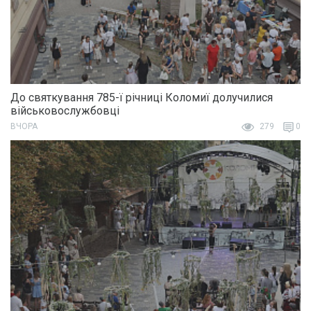
До святкування 785-ї річниці Коломиї долучилися
військовослужбовці
ВЧОРА
279
0