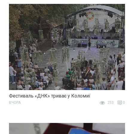
Фестиваль «ДНК» триває у Коломиї
ВЧОРА
253
0