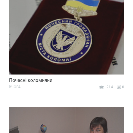
Почесні коломияни
ВЧОРА
214
0