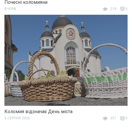
Почесні коломияни
ВЧОРА
218
0
Коломия відзначає День міста
6 СЕРПНЯ 2026
357
0