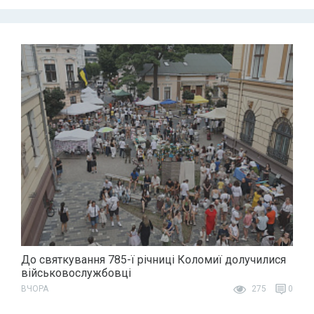
До святкування 785-ї річниці Коломиї долучилися
військовослужбовці
ВЧОРА
275
0