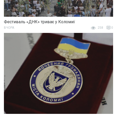
Фестиваль «ДНК» триває у Коломиї
ВЧОРА
258
0