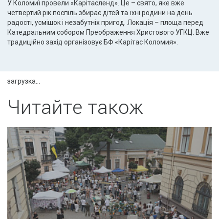
У Коломиї провели «Карітасленд». Це – свято, яке вже
четвертий рік поспіль збирає дітей та їхні родини на день
радості, усмішок і незабутніх пригод. Локація – площа перед
Катедральним собором Преображення Христового УГКЦ. Вже
традиційно захід організовує БФ «Карітас Коломия».
загрузка...
Читайте також