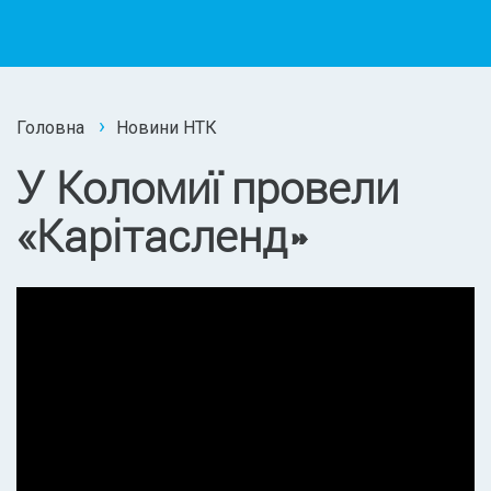
Головна
Новини НТК
У Коломиї провели
«Карітасленд»