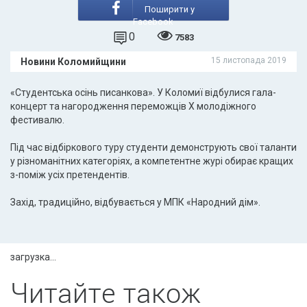
Поширити у
Facebook
0
7583
15 листопада 2019
Новини Коломийщини
«Студентська осінь писанкова». У Коломиї відбулися гала-
концерт та нагородження переможців Х молодіжного
фестивалю.
Під час відбіркового туру студенти демонструють свої таланти
у різноманітних категоріях, а компетентне журі обирає кращих
з-поміж усіх претендентів.
Захід, традиційно, відбувається у МПК «Народний дім».
загрузка...
Читайте також