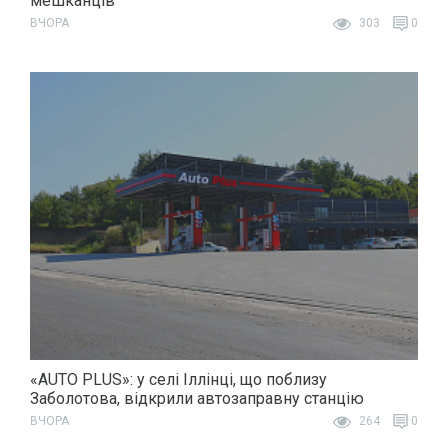
мешканців
ВЧОРА
303
0
«AUTO PLUS»: у селі Іллінці, що поблизу
Заболотова, відкрили автозаправну станцію
ВЧОРА
264
0