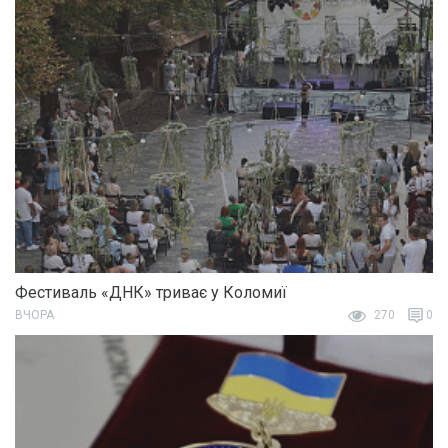
Фестиваль «ДНК» триває у Коломиї
ВЧОРА
270
0