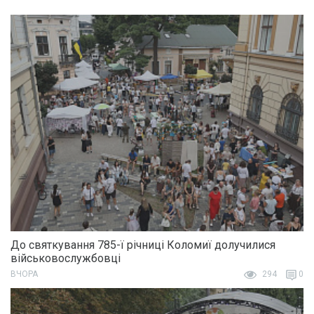
До святкування 785-ї річниці Коломиї долучилися
військовослужбовці
ВЧОРА
294
0