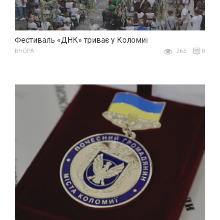
Фестиваль «ДНК» триває у Коломиї
ВЧОРА
266
0