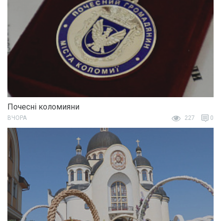
Почесні коломияни
ВЧОРА
227
0