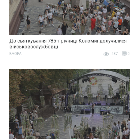
До святкування 785-ї річниці Коломиї долучилися
військовослужбовці
ВЧОРА
287
0