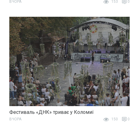
ВЧОРА
153
0
Фестиваль «ДНК» триває у Коломиї
ВЧОРА
150
0