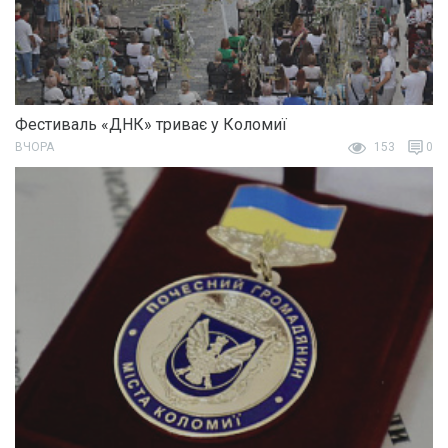
Фестиваль «ДНК» триває у Коломиї
ВЧОРА
153
0