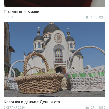
Почесні коломияни
ВЧОРА
131
0
Коломия відзначає День міста
6 СЕРПНЯ 2026
271
0