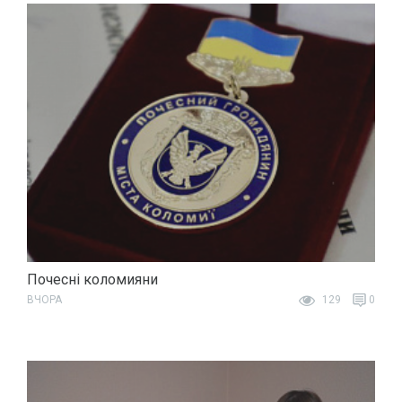
Почесні коломияни
ВЧОРА
129
0