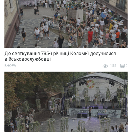
До святкування 785-ї річниці Коломиї долучилися
військовослужбовці
ВЧОРА
155
0