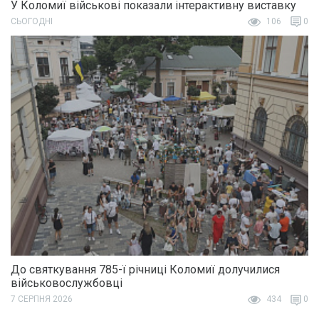
У Коломиї військові показали інтерактивну виставку
СЬОГОДНІ
106
0
До святкування 785-ї річниці Коломиї долучилися
військовослужбовці
7 СЕРПНЯ 2026
434
0