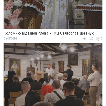
Коломию відвідав глава УГКЦ Святослав Шевчук
СЬОГОДНІ
120
0