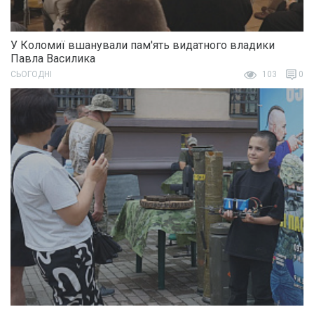
У Коломиї вшанували пам'ять видатного владики
Павла Василика
СЬОГОДНІ
103
0