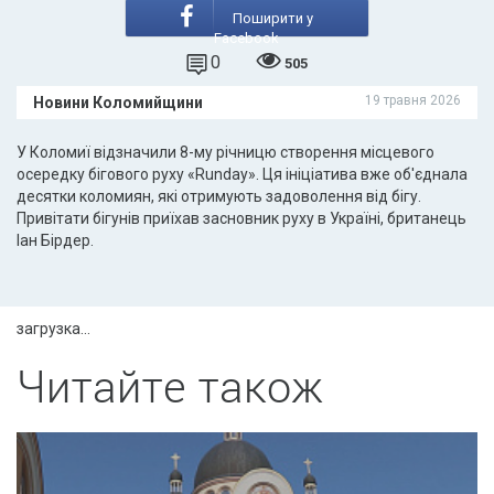
Поширити у
Facebook
0
505
19 травня 2026
Новини Коломийщини
У Коломиї відзначили 8-му річницю створення місцевого
осередку бігового руху «Runday». Ця ініціатива вже об'єднала
десятки коломиян, які отримують задоволення від бігу.
Привітати бігунів приїхав засновник руху в Україні, британець
Іан Бірдер.
загрузка...
Читайте також