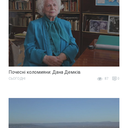
Почесні коломияни: Дана Демків
СЬОГОДНІ
87
0