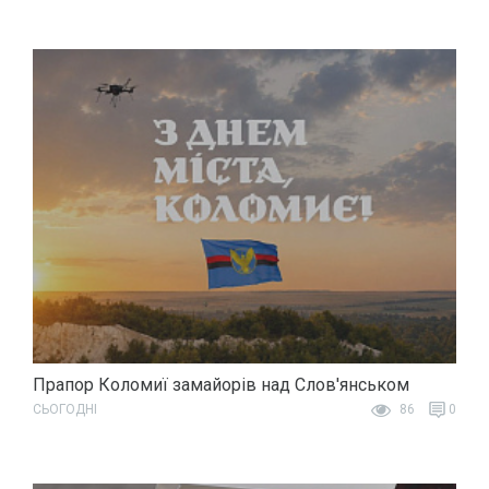
Прапор Коломиї замайорів над Слов'янськом
СЬОГОДНІ
86
0