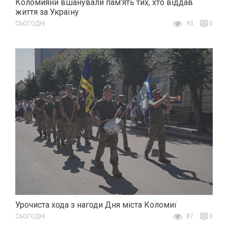
Коломияни вшанували пам'ять тих, хто віддав
життя за Україну
СЬОГОДНІ
93
0
Урочиста хода з нагоди Дня міста Коломиї
СЬОГОДНІ
87
0