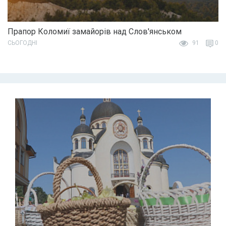
Прапор Коломиї замайорів над Слов'янськом
СЬОГОДНІ
91
0