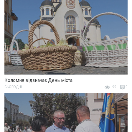
Коломия відзначає День міста
СЬОГОДНІ
99
0