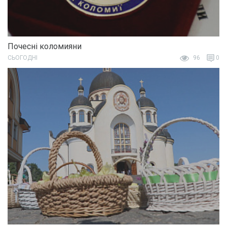
Почесні коломияни
СЬОГОДНІ
96
0