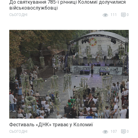
До святкування 785-ї річниці Коломиї долучилися
військовослужбовці
СЬОГОДНІ
111
0
Фестиваль «ДНК» триває у Коломиї
СЬОГОДНІ
107
0