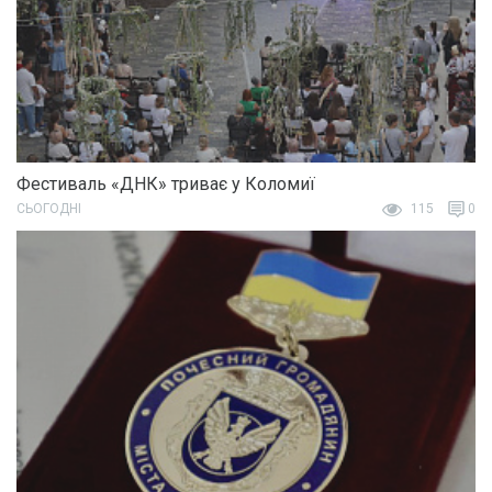
Фестиваль «ДНК» триває у Коломиї
СЬОГОДНІ
115
0