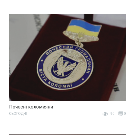
Почесні коломияни
СЬОГОДНІ
90
0