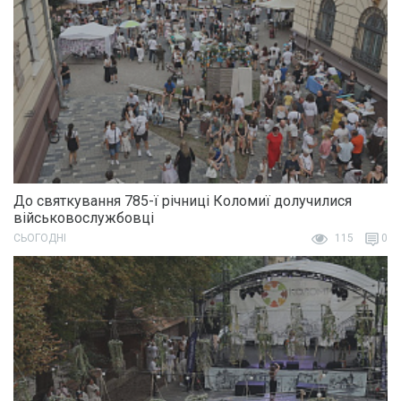
До святкування 785-ї річниці Коломиї долучилися
військовослужбовці
СЬОГОДНІ
115
0