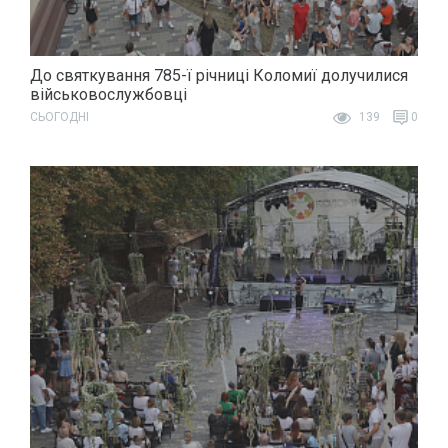
До святкування 785-ї річниці Коломиї долучилися
військовослужбовці
СЬОГОДНІ
139
0