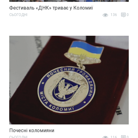
Фестиваль «ДНК» триває у Коломиї
СЬОГОДНІ
136
0
Почесні коломияни
СЬОГОДНІ
116
0