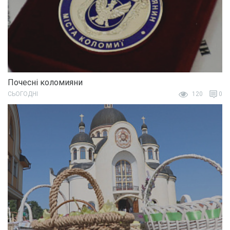
Почесні коломияни
СЬОГОДНІ
120
0