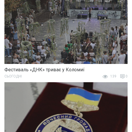
Фестиваль «ДНК» триває у Коломиї
СЬОГОДНІ
139
0