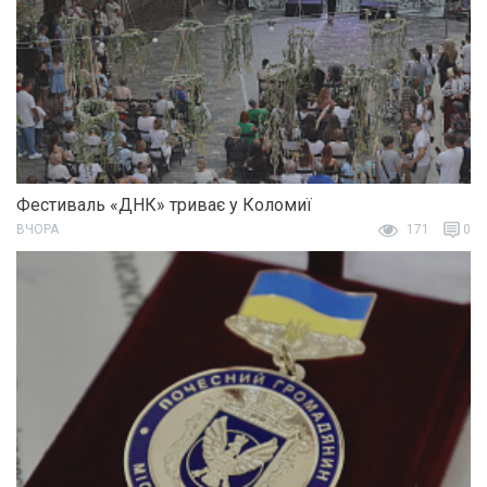
Фестиваль «ДНК» триває у Коломиї
ВЧОРА
171
0