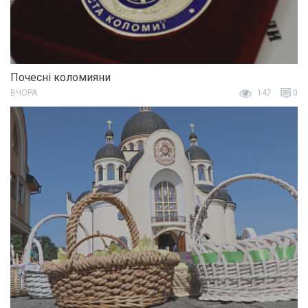
Почесні коломияни
ВЧОРА
147
0