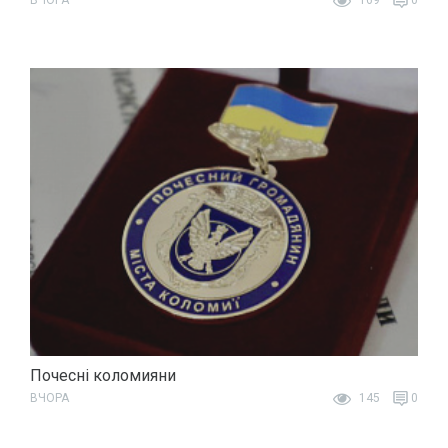
Почесні коломияни
ВЧОРА
145
0