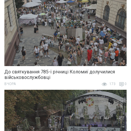
До святкування 785-ї річниці Коломиї долучилися
військовослужбовці
ВЧОРА
173
0