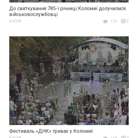
До святкування 785-ї річниці Коломиї долучилися
військовослужбовці
ВЧОРА
170
0
Фестиваль «ДНК» триває у Коломиї
ВЧОРА
169
0