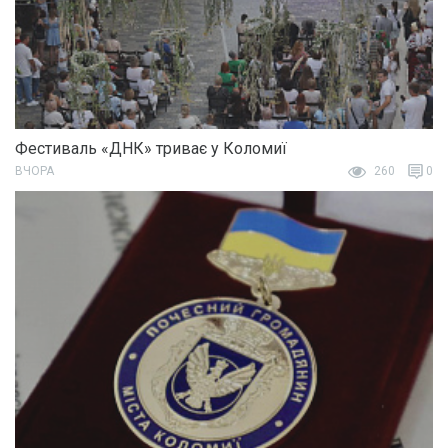
Фестиваль «ДНК» триває у Коломиї
ВЧОРА
260
0