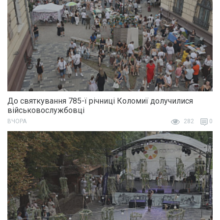
До святкування 785-ї річниці Коломиї долучилися
військовослужбовці
ВЧОРА
282
0