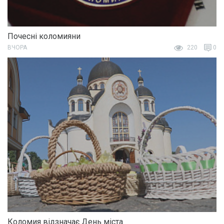
Почесні коломияни
ВЧОРА
220
0
Коломия відзначає День міста