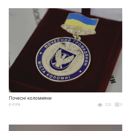
Почесні коломияни
ВЧОРА
220
0