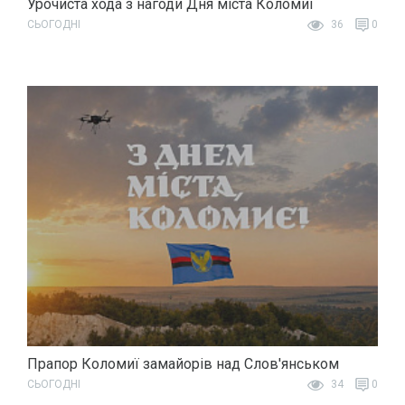
Урочиста хода з нагоди Дня міста Коломиї
СЬОГОДНІ
36
0
Прапор Коломиї замайорів над Слов'янськом
СЬОГОДНІ
34
0