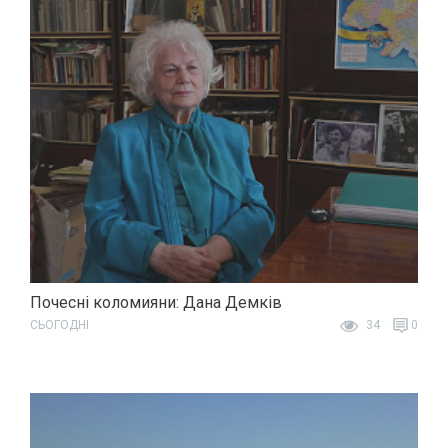
Почесні коломияни: Дана Демків
СЬОГОДНІ
34
0