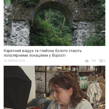
Каретний віадук та глибоке болото стають
популярними локаціями у Ворохті
30 ЛИПНЯ 2026
769
0