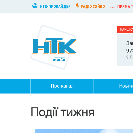
НТК-ПРОВАЙДЕР
РАДІО СЯЙВО
ПРЯМА Т
За
97
9 Л
Про канал
Нови
Події тижня