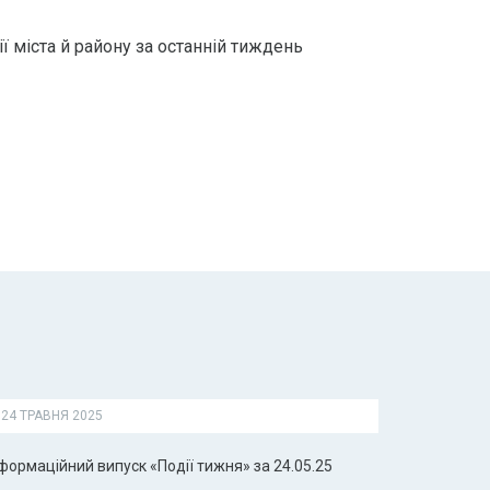
ї міста й району за останній тиждень
24 ТРАВНЯ 2025
формаційний випуск «Події тижня» за 24.05.25