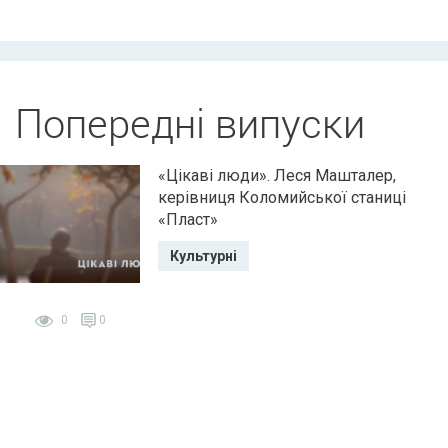
Попередні випуски
«Цікаві люди». Леся Машталер,
керівниця Коломийської станиці
«Пласт»
Культурні
0
0