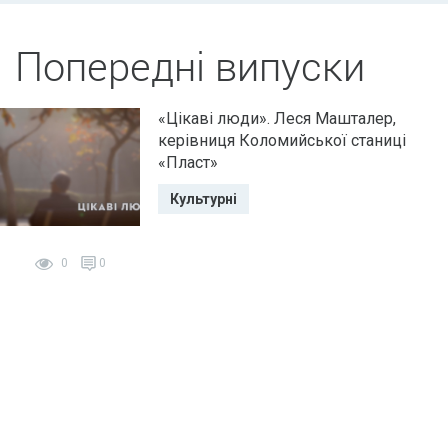
Попередні випуски
«Цікаві люди». Леся Машталер,
керівниця Коломийської станиці
«Пласт»
Культурні
0
0