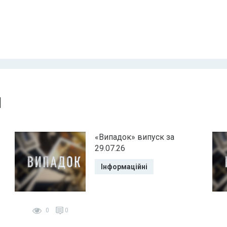
и
«Випадок» випуск за
29.07.26
Інформаційні
0
0