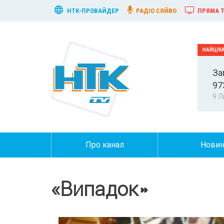
НТК-ПРОВАЙДЕР
РАДІО СЯЙВО
ПРЯМА Т
За
97
9 Л
Про канал
Нови
«Випадок»