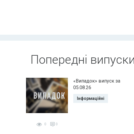
Попередні випуск
«Випадок» випуск за
05.08.26
Інформаційні
0
0