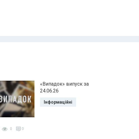
«Випадок» випуск за
24.06.26
Інформаційні
0
0
0