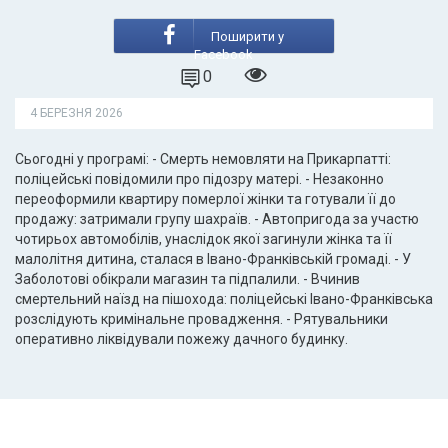
Поширити у
Facebook
0
4 БЕРЕЗНЯ 2026
Сьогодні у програмі: - Смерть немовляти на Прикарпатті:
поліцейські повідомили про підозру матері. - Незаконно
переоформили квартиру померлої жінки та готували її до
продажу: затримали групу шахраїв. - Автопригода за участю
чотирьох автомобілів, унаслідок якої загинули жінка та її
малолітня дитина, сталася в Івано-Франківській громаді. - У
Заболотові обікрали магазин та підпалили. - Вчинив
смертельний наїзд на пішохода: поліцейські Івано-Франківська
розслідують кримінальне провадження. - Рятувальники
оперативно ліквідували пожежу дачного будинку.