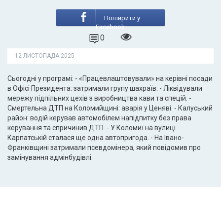
Поширити у
Facebook
0
12 ЛИСТОПАДА 2025
Сьогодні у програмі: - «Працевлаштовували» на керівні посади
в Офісі Президента: затримали групу шахраїв. - Ліквідували
мережу підпільних цехів з виробництва кави та спецій. -
Смертельна ДТП на Коломийщині: аварія у Ценяві. - Калуський
район: водій керував автомобілем напідпитку без права
керування та спричинив ДТП. - У Коломиї на вулиці
Карпатській сталася ще одна автопригода. - На Івано-
Франківщині затримали псевдомінера, який повідомив про
замінування адмінбудівлі.