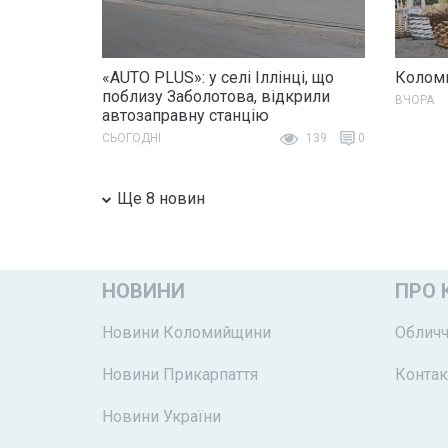
«AUTO PLUS»: у селі Іллінці, що
Коломи
поблизу Заболотова, відкрили
ВЧОРА
автозаправну станцію
СЬОГОДНІ
139
0
Ще 8 новин
НОВИНИ
ПРО 
Новини Коломийщини
Обличч
Новини Прикарпаття
Контак
Новини України