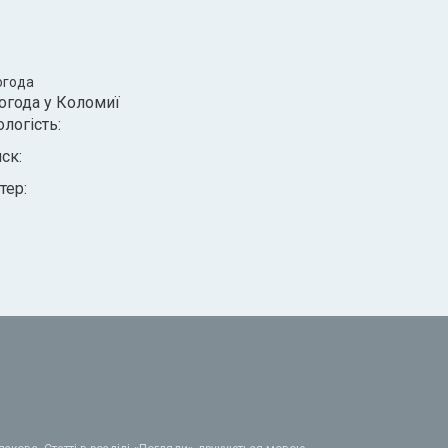
огода
огода у
Коломиї
ологість:
иск:
тер: