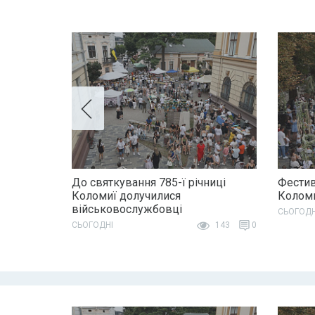
До святкування 785-ї річниці
Фестив
Коломиї долучилися
Колом
військовослужбовці
СЬОГОДН
СЬОГОДНІ
143
0