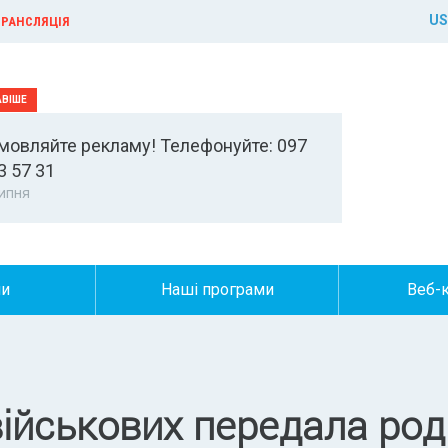
US
РАНСЛЯЦІЯ
мовляйте рекламу! Телефонуйте: 097
3 57 31
ипня
ни
Наші програми
Веб-
військових передала ро