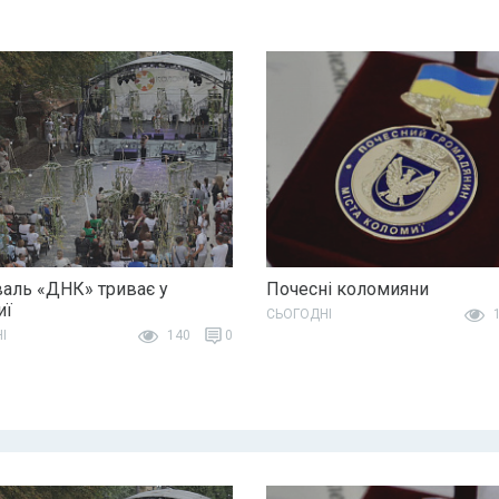
аль «ДНК» триває у
Почесні коломияни
иї
СЬОГОДНІ
1
І
140
0