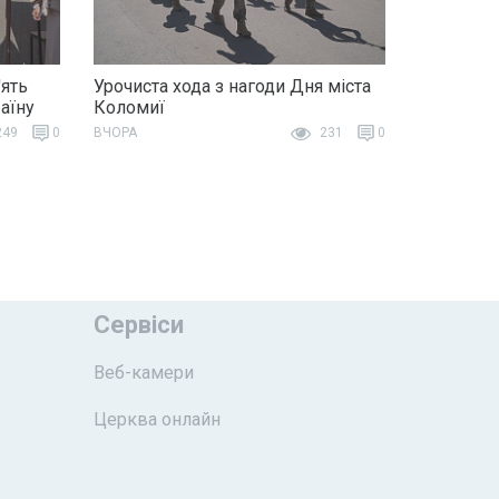
ять
Урочиста хода з нагоди Дня міста
раїну
Коломиї
49
0
ВЧОРА
231
0
Сервіси
Веб-камери
Церква онлайн