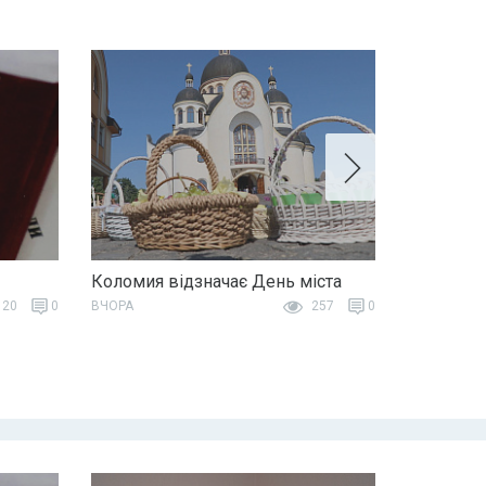
Коломия відзначає День міста
20
0
ВЧОРА
257
0