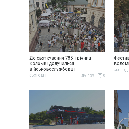
До святкування 785-ї річниці
Фестив
Коломиї долучилися
Колом
військовослужбовці
СЬОГОДН
СЬОГОДНІ
139
0