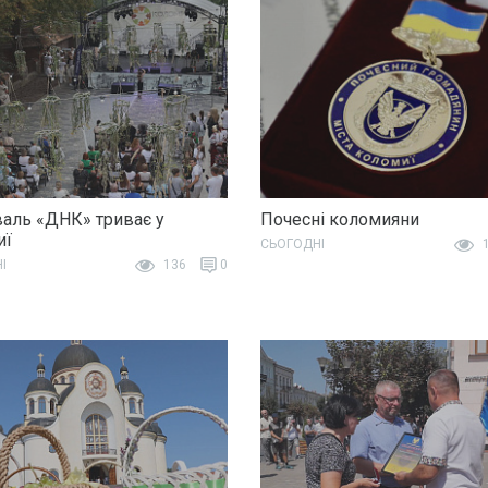
аль «ДНК» триває у
Почесні коломияни
иї
СЬОГОДНІ
1
І
136
0