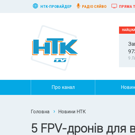
НТК-ПРОВАЙДЕР
РАДІО СЯЙВО
ПРЯМА Т
За
97
9 Л
Про канал
Нови
Головна
Новини НТК
5 FPV-дронів для 