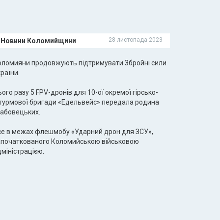
28 листопада 2023
Новини Коломийщини
оломияни продовжують підтримувати Збройні сили
раїни.
ого разу 5 FPV-дронів для 10-ої окремої гірсько-
турмової бригади «Едельвейс» передала родина
рабовецьких.
се в межах флешмобу «Ударний дрон для ЗСУ»,
апочаткованого Коломийською військовою
міністрацією.