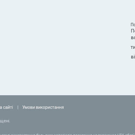
П
П
в
т
ві
а сайті
Умови використання
щені.