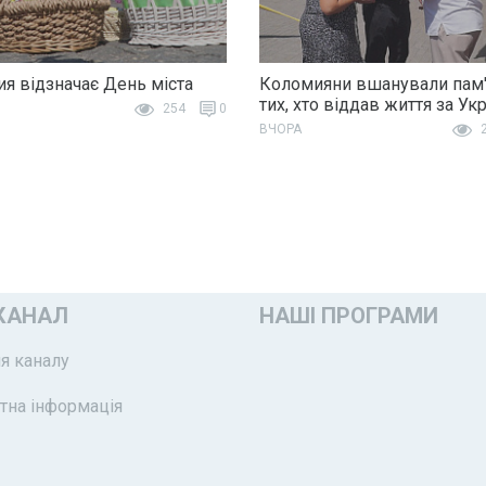
я відзначає День міста
Коломияни вшанували пам'
тих, хто віддав життя за Ук
254
0
ВЧОРА
2
КАНАЛ
НАШІ ПРОГРАМИ
я каналу
тна інформація