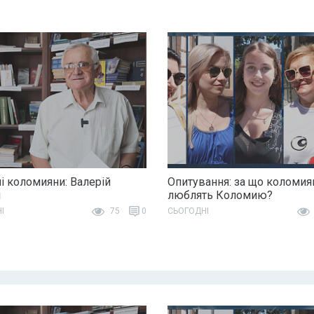
і коломияни: Валерій
Опитування: за що коломия
н
люблять Коломию?
І
75
0
СЬОГОДНІ