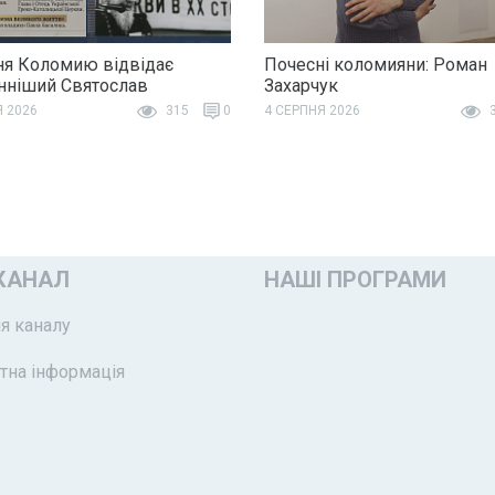
ня Коломию відвідає
Почесні коломияни: Роман
ніший Святослав
Захарчук
Я 2026
315
0
4 СЕРПНЯ 2026
3
КАНАЛ
НАШІ ПРОГРАМИ
я каналу
тна інформація