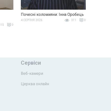
Почесні коломияни: Інна Оробець
4 СЕРПНЯ 2026
311
0
15
0
Сервіси
Веб-камери
Церква онлайн