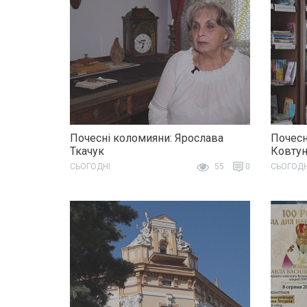
Почесні коломияни: Ярослава
Почесн
Ткачук
Ковту
СЬОГОДНІ
55
0
СЬОГОДН