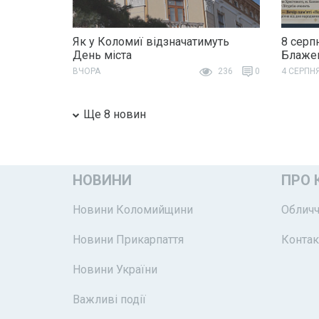
Як у Коломиї відзначатимуть
8 серп
День міста
Блажен
ВЧОРА
236
0
4 СЕРПН
Ще 8 новин
НОВИНИ
ПРО 
Новини Коломийщини
Обличч
Новини Прикарпаття
Контак
Новини України
Важливі події