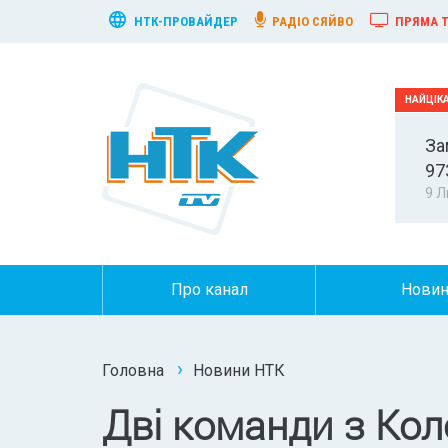
НТК-ПРОВАЙДЕР
РАДІО СЯЙВО
ПРЯМА Т
За
97
9 Л
Про канал
Нови
Головна
Новини НТК
Дві команди з Коло