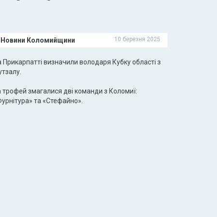
10 березня 2025
Новини Коломийщини
а Прикарпатті визначили володаря Кубку області з
утзалу.
а трофей змагалися дві команди з Коломиї:
Фурнітура» та «Стефайно».