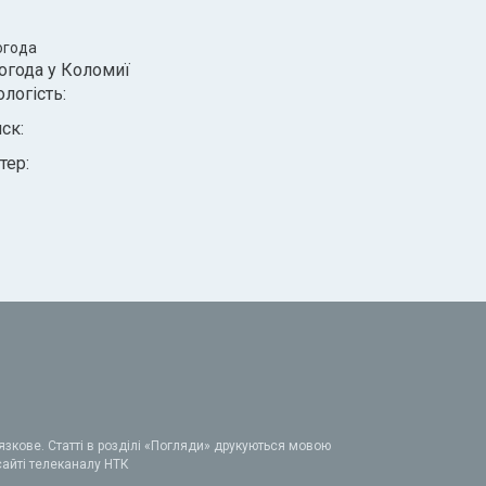
огода
огода у
Коломиї
ологість:
иск:
тер:
зкове. Статті в розділі «Погляди» друкуються мовою
 сайті телеканалу НТК