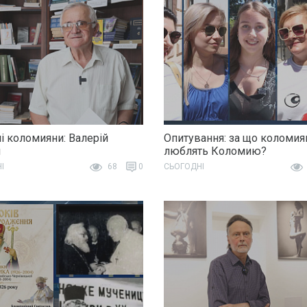
і коломияни: Валерій
Опитування: за що коломия
н
люблять Коломию?
І
68
0
СЬОГОДНІ