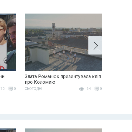
ни
Злата Романюк презентувала кліп
про Коломию
70
0
СЬОГОДНІ
64
0