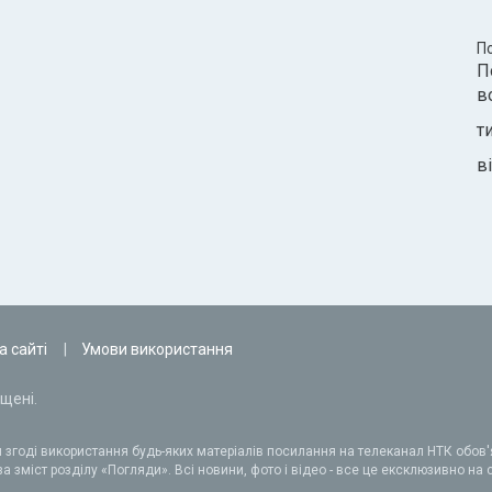
П
П
в
т
ві
а сайті
Умови використання
щені.
 згоді використання будь-яких матеріалів посилання на телеканал НТК обов'я
а зміст розділу «Погляди». Всі новини, фото і відео - все це ексклюзивно на