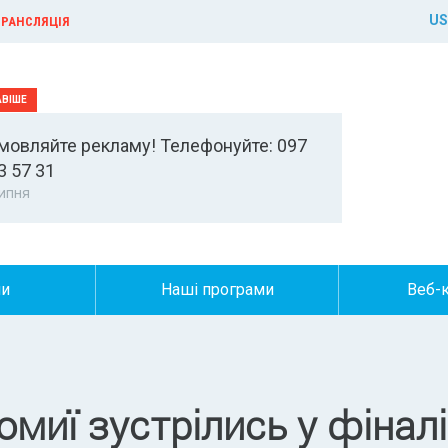
US
РАНСЛЯЦІЯ
мовляйте рекламу! Телефонуйте: 097
3 57 31
ипня
ни
Наші програми
Веб-
миї зустрілись у фіналі