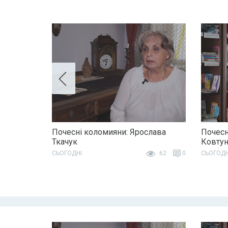
Почесні коломияни: Ярослава
Почесн
Ткачук
Ковту
СЬОГОДНІ
62
0
СЬОГОДН