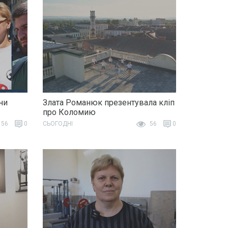
ни
Злата Романюк презентувала кліп
про Коломию
56
0
СЬОГОДНІ
56
0