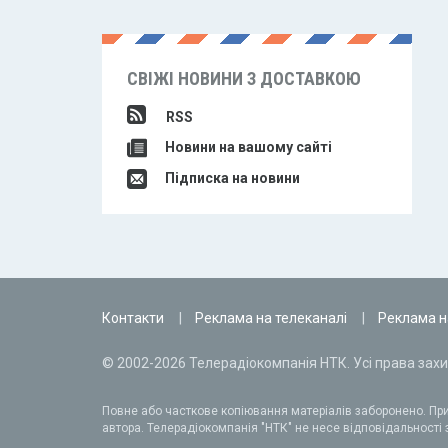
СВІЖІ НОВИНИ З ДОСТАВКОЮ
RSS
Новини на вашому сайті
Підписка на новини
Контакти
Реклама на телеканалі
Реклама н
© 2002-2026 Телерадіокомпанія НТК. Усі права захи
Повне або часткове копіювання матеріалів заборонено. При
автора. Телерадіокомпанія "НТК" не несе відповідальності з