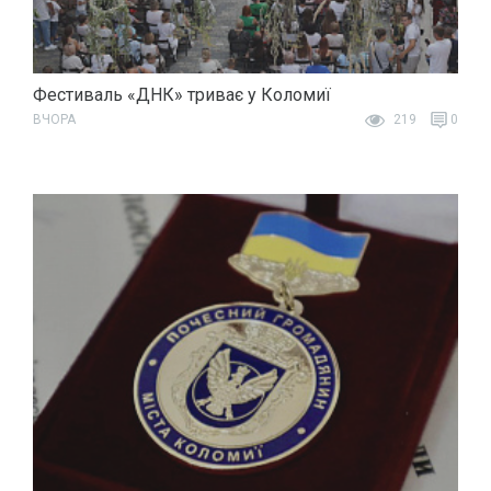
Фестиваль «ДНК» триває у Коломиї
ВЧОРА
219
0