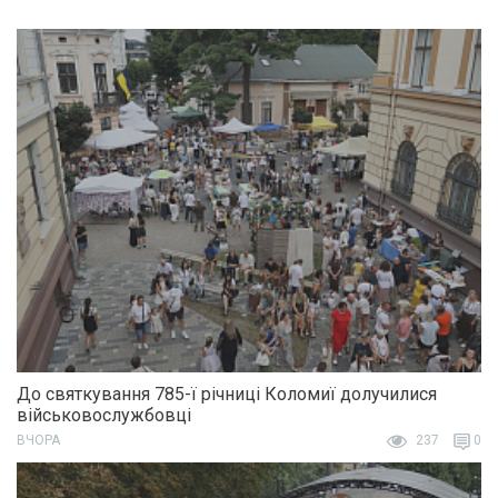
До святкування 785-ї річниці Коломиї долучилися
військовослужбовці
ВЧОРА
237
0