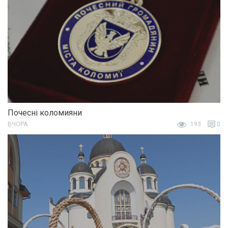
Почесні коломияни
ВЧОРА
193
0