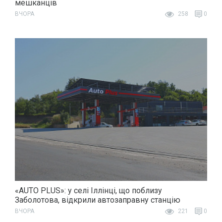
мешканців
ВЧОРА
258
0
«AUTO PLUS»: у селі Іллінці, що поблизу
Заболотова, відкрили автозаправну станцію
ВЧОРА
221
0