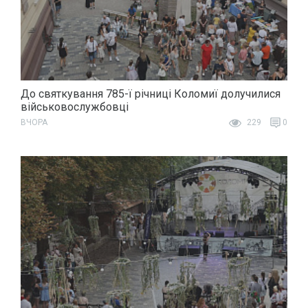
До святкування 785-ї річниці Коломиї долучилися
військовослужбовці
ВЧОРА
229
0