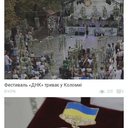
Фестиваль «ДНК» триває у Коломиї
ВЧОРА
225
0