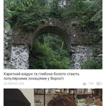
Каретний віадук та глибоке болото стають
популярними локаціями у Ворохті
30 ЛИПНЯ 2026
759
0