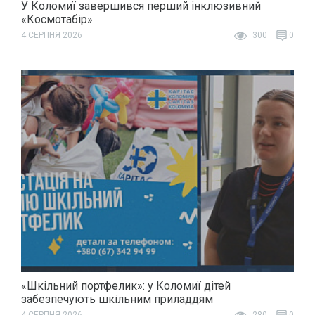
У Коломиї завершився перший інклюзивний
«Космотабір»
4 СЕРПНЯ 2026
300
0
«Шкільний портфелик»: у Коломиї дітей
забезпечують шкільним приладдям
4 СЕРПНЯ 2026
280
0