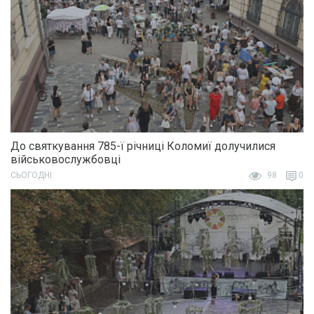
До святкування 785-ї річниці Коломиї долучилися
військовослужбовці
СЬОГОДНІ
98
0