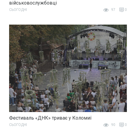
військовослужбовці
СЬОГОДНІ
97
0
Фестиваль «ДНК» триває у Коломиї
СЬОГОДНІ
90
0