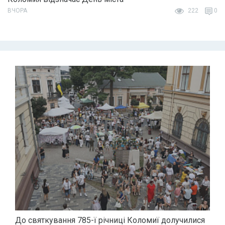
ВЧОРА
222
0
До святкування 785-ї річниці Коломиї долучилися