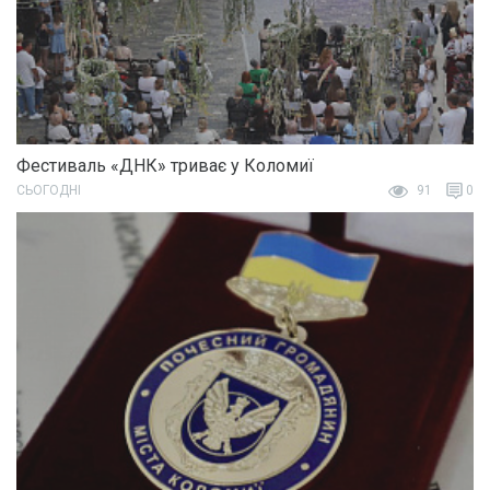
Фестиваль «ДНК» триває у Коломиї
СЬОГОДНІ
91
0