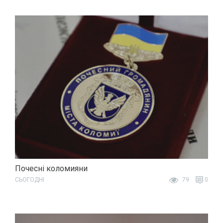
Почесні коломияни
СЬОГОДНІ
79
0