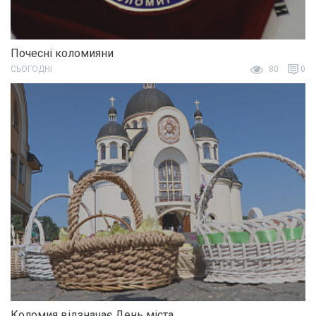
Почесні коломияни
СЬОГОДНІ
80
0
Коломия відзначає День міста