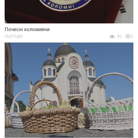
Почесні коломияни
СЬОГОДНІ
82
0