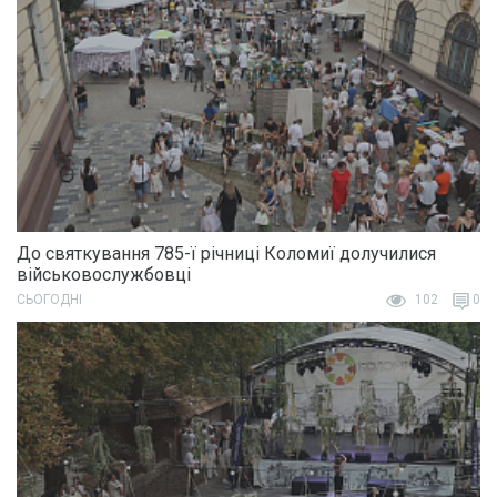
До святкування 785-ї річниці Коломиї долучилися
військовослужбовці
СЬОГОДНІ
102
0