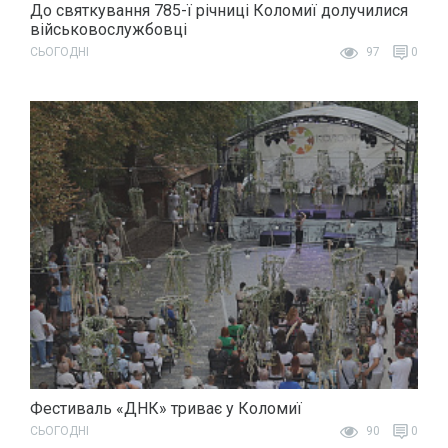
До святкування 785-ї річниці Коломиї долучилися
військовослужбовці
СЬОГОДНІ
97
0
Фестиваль «ДНК» триває у Коломиї
СЬОГОДНІ
90
0