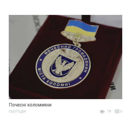
Почесні коломияни
СЬОГОДНІ
79
0