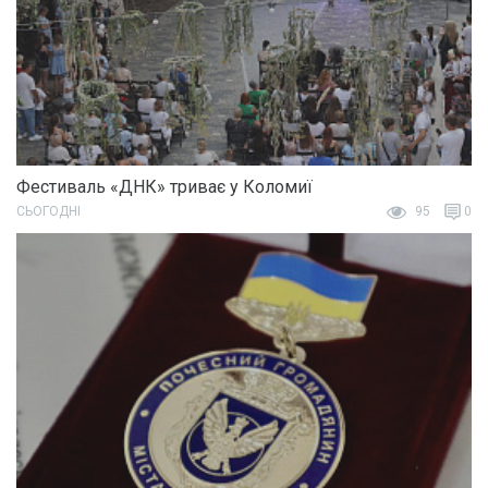
Фестиваль «ДНК» триває у Коломиї
СЬОГОДНІ
95
0