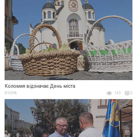
Коломия відзначає День міста
ВЧОРА
163
0