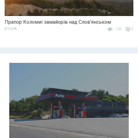
Прапор Коломиї замайорів над Слов'янськом
ВЧОРА
143
0