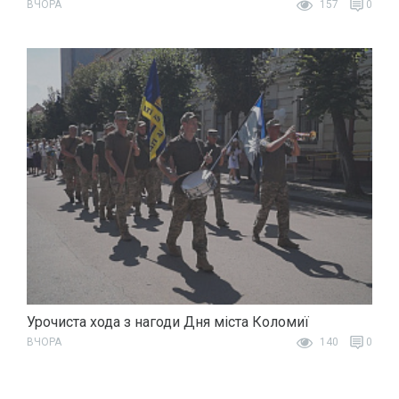
ВЧОРА
157
0
Урочиста хода з нагоди Дня міста Коломиї
ВЧОРА
140
0