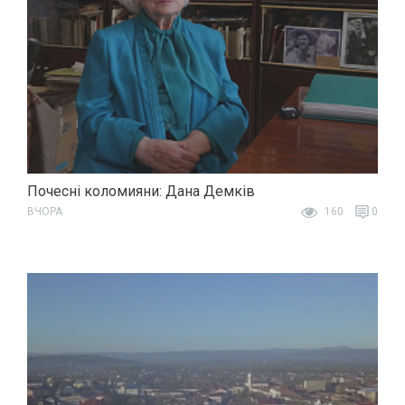
Почесні коломияни: Дана Демків
ВЧОРА
160
0