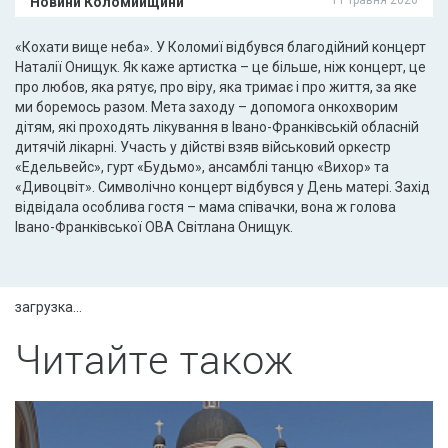
Новини Коломийщини
«Кохати вище неба». У Коломиї відбувся благодійний концерт
Наталії Онищук. Як каже артистка – це більше, ніж концерт, це
про любов, яка рятує, про віру, яка тримає і про життя, за яке
ми боремось разом. Мета заходу – допомога онкохворим
дітям, які проходять лікування в Івано-Франківській обласній
дитячій лікарні. Участь у дійстві взяв військовий оркестр
«Едельвейс», гурт «Будьмо», ансамблі танцю «Вихор» та
«Дивоцвіт». Символічно концерт відбувся у День матері. Захід
відвідала особлива гостя – мама співачки, вона ж голова
Івано-Франківської ОВА Світлана Онищук.
загрузка...
Читайте також