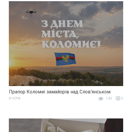
Прапор Коломиї замайорів над Слов'янськом
ВЧОРА
143
0