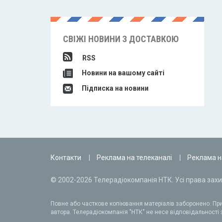
СВІЖІ НОВИНИ З ДОСТАВКОЮ
RSS
Новини на вашому сайті
Підписка на новини
Контакти
Реклама на телеканалі
Реклама н
© 2002-2026 Телерадіокомпанія НТК. Усі права захи
Повне або часткове копіювання матеріалів заборонено. При
автора. Телерадіокомпанія "НТК" не несе відповідальності з