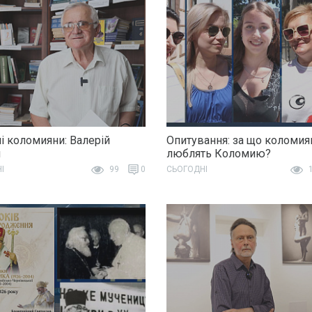
і коломияни: Валерій
Опитування: за що коломия
н
люблять Коломию?
І
99
0
СЬОГОДНІ
1