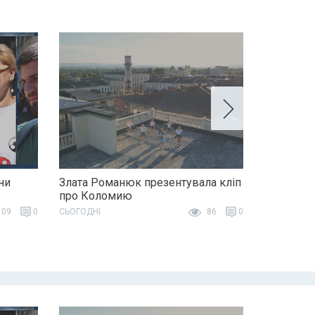
ни
Злата Романюк презентувала кліп
про Коломию
09
0
СЬОГОДНІ
86
0