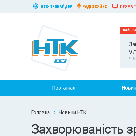
НТК-ПРОВАЙДЕР
РАДІО СЯЙВО
ПРЯМА Т
За
97
9 Л
Про канал
Нови
Головна
Новини НТК
Захворюваність з