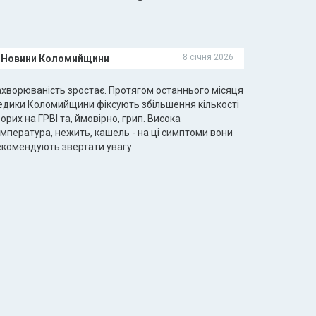
8 січня 2026
Новини Коломийщини
ахворюваність зростає. Протягом останнього місяця
едики Коломийщини фіксують збільшення кількості
орих на ГРВІ та, ймовірно, грип. Висока
емпература, нежить, кашель - на ці симптоми вони
екомендують звертати увагу.