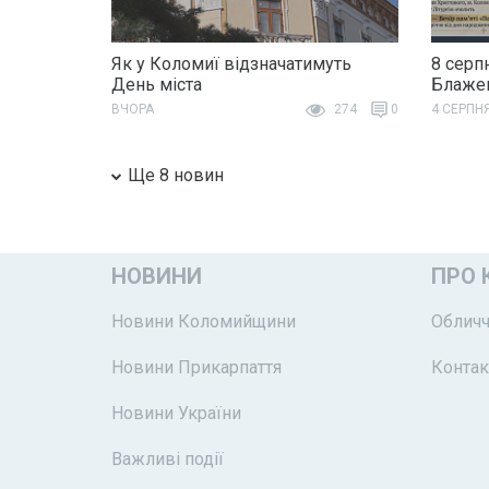
Як у Коломиї відзначатимуть
8 серп
День міста
Блажен
ВЧОРА
274
0
4 СЕРПН
Ще 8 новин
НОВИНИ
ПРО 
Новини Коломийщини
Обличч
Новини Прикарпаття
Контак
Новини України
Важливі події