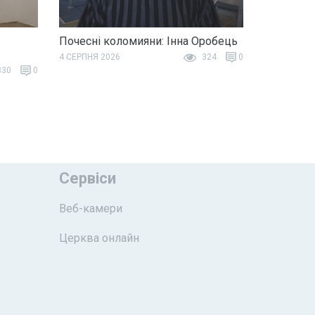
Почесні коломияни: Інна Оробець
4 СЕРПНЯ 2026
324
0
30
0
Сервіси
Веб-камери
Церква онлайн