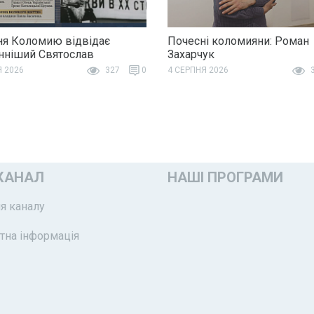
ня Коломию відвідає
Почесні коломияни: Роман
ніший Святослав
Захарчук
Я 2026
327
0
4 СЕРПНЯ 2026
3
КАНАЛ
НАШІ ПРОГРАМИ
я каналу
тна інформація