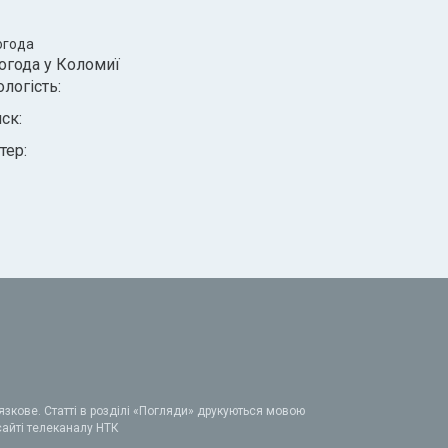
огода
огода у
Коломиї
ологість:
иск:
тер:
зкове. Статті в розділі «Погляди» друкуються мовою
 сайті телеканалу НТК