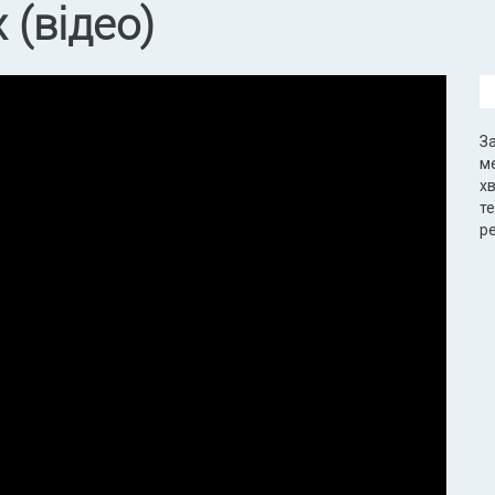
 (відео)
З
м
хв
т
р