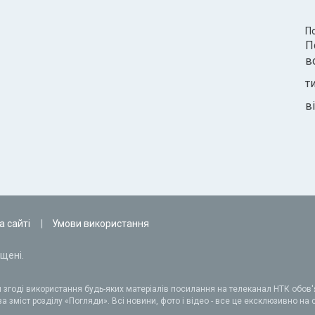
П
П
в
т
ві
а сайті
Умови використання
щені.
 згоді використання будь-яких матеріалів посилання на телеканал НТК обов'я
а зміст розділу «Погляди». Всі новини, фото і відео - все це ексклюзивно на