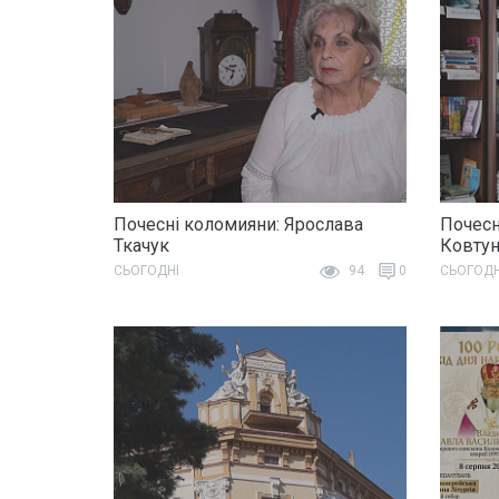
Почесні коломияни: Ярослава
Почесн
Ткачук
Ковту
СЬОГОДНІ
94
0
СЬОГОДН