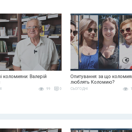
і коломияни: Валерій
Опитування: за що коломия
н
люблять Коломию?
І
99
0
СЬОГОДНІ
1