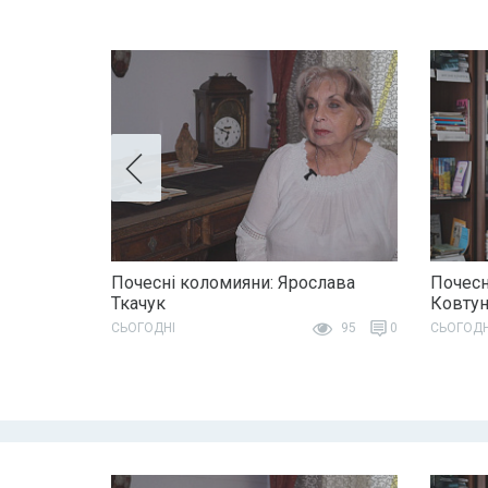
Почесні коломияни: Ярослава
Почесн
Ткачук
Ковту
СЬОГОДНІ
95
0
СЬОГОДН