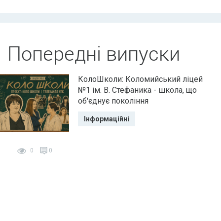
Попередні випуски
КолоШколи: Коломийський ліцей
№1 ім. В. Стефаника - школа, що
об'єднує покоління
Інформаційні
0
0