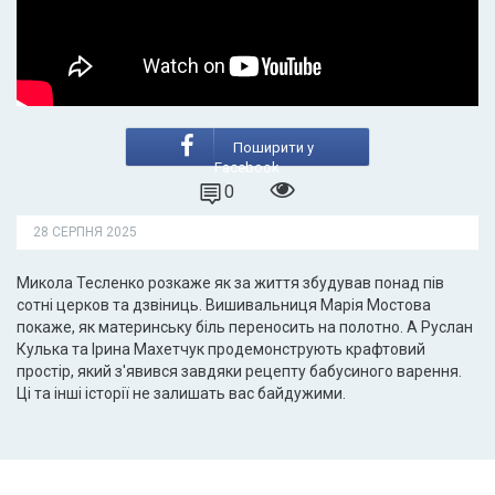
Поширити у
Facebook
0
28 СЕРПНЯ 2025
Микола Тесленко розкаже як за життя збудував понад пів
сотні церков та дзвіниць. Вишивальниця Марія Мостова
покаже, як материнську біль переносить на полотно. А Руслан
Кулька та Ірина Махетчук продемонструють крафтовий
простір, який з'явився завдяки рецепту бабусиного варення.
Ці та інші історії не залишать вас байдужими.