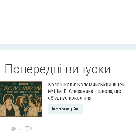
Попередні випуски
КолоШколи: Коломийський ліцей
№1 ім. В. Стефаника - школа, що
об'єднує покоління
Інформаційні
0
0