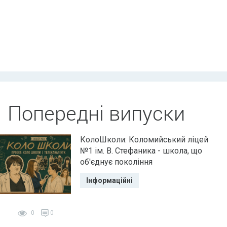
Попередні випуски
КолоШколи: Коломийський ліцей
№1 ім. В. Стефаника - школа, що
об'єднує покоління
Інформаційні
0
0