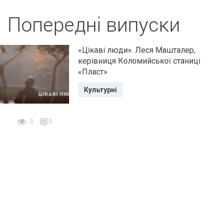
Попередні випуски
«Цікаві люди». Леся Машталер,
керівниця Коломийської станиці
«Пласт»
Культурні
0
0