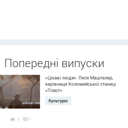
Попередні випуски
«Цікаві люди». Леся Машталер,
керівниця Коломийської станиці
«Пласт»
Культурні
0
0