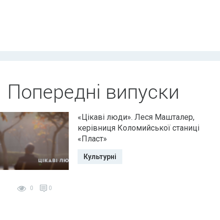
Попередні випуски
«Цікаві люди». Леся Машталер,
керівниця Коломийської станиці
«Пласт»
Культурні
0
0